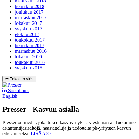
maaliskuu 2018
helmikuu 2018
joulukuu 2017
marraskuu 2017
lokakuu 2017
syyskuu 2017
elokuu 2017
toukokuu 2017
helmikuu 2017
marraskuu 2016
lokakuu 2016
toukokuu 2016
syyskuu 2015
Takaisin ylös
Social link
English
Presser - Kasvun asialla
Presser on media, joka tukee kasvuyrityksiä viestinnässä. Tuotamme
asiantuntijasisältöjä, haastatteluja ja tiedotteita pk-yritysten kasvun
edistämiseksi.
LISÄÄ>>