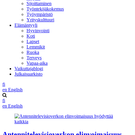
Sijoittaminen
Työntekijäkokemus
Työympäristö
Yrityskulttuuri
Elämäntyyli
Hyvinvointi
Koti
Lapset
Lemmikit
Ruoka
Terveys
Vapaa-aika
Vaikuttajablogi
Julkaisuarkisto
fi
en
English
fi
en
English
Antennitelevisioverkon elinvoimaisuus