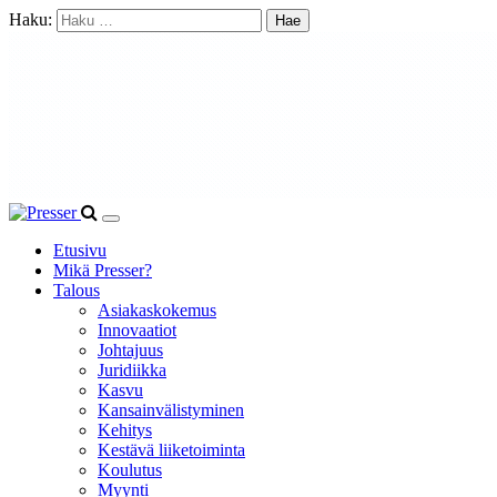
Haku:
Etusivu
Mikä Presser?
Talous
Asiakaskokemus
Innovaatiot
Johtajuus
Juridiikka
Kasvu
Kansainvälistyminen
Kehitys
Kestävä liiketoiminta
Koulutus
Myynti