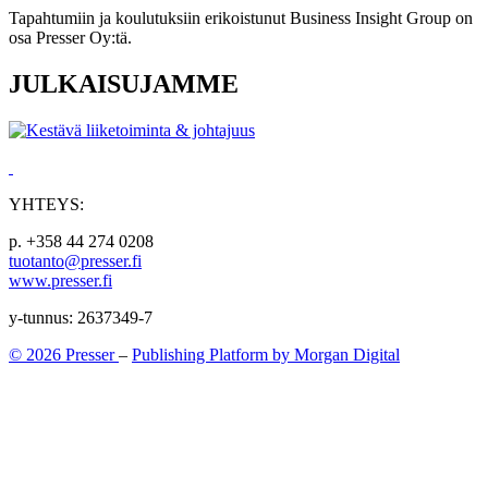
Tapahtumiin ja koulutuksiin erikoistunut Business Insight Group on
osa Presser Oy:tä.
JULKAISUJAMME
YHTEYS:
p. +358 44 274 0208
tuotanto@presser.fi
www.presser.fi
y-tunnus: 2637349-7
© 2026 Presser
–
Publishing Platform by Morgan Digital