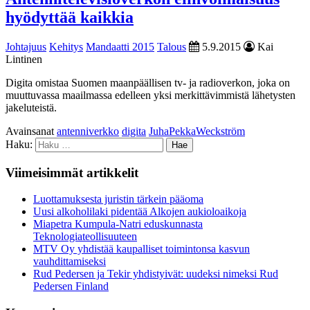
hyödyttää kaikkia
Johtajuus
Kehitys
Mandaatti 2015
Talous
5.9.2015
Kai
Lintinen
Digita omistaa Suomen maanpäällisen tv- ja radioverkon, joka on
muuttuvassa maailmassa edelleen yksi merkittävimmistä lähetysten
jakeluteistä.
Avainsanat
antenniverkko
digita
JuhaPekkaWeckström
Haku:
Viimeisimmät artikkelit
Luottamuksesta juristin tärkein pääoma
Uusi alkoholilaki pidentää Alkojen aukioloaikoja
Miapetra Kumpula-Natri eduskunnasta
Teknologiateollisuuteen
MTV Oy yhdistää kaupalliset toimintonsa kasvun
vauhdittamiseksi
Rud Pedersen ja Tekir yhdistyivät: uudeksi nimeksi Rud
Pedersen Finland