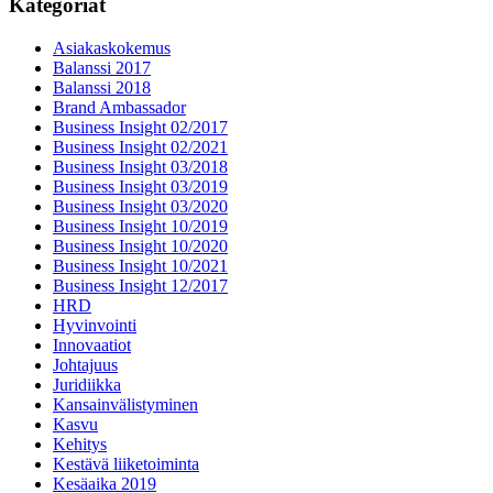
Kategoriat
Asiakaskokemus
Balanssi 2017
Balanssi 2018
Brand Ambassador
Business Insight 02/2017
Business Insight 02/2021
Business Insight 03/2018
Business Insight 03/2019
Business Insight 03/2020
Business Insight 10/2019
Business Insight 10/2020
Business Insight 10/2021
Business Insight 12/2017
HRD
Hyvinvointi
Innovaatiot
Johtajuus
Juridiikka
Kansainvälistyminen
Kasvu
Kehitys
Kestävä liiketoiminta
Kesäaika 2019