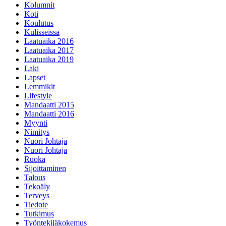
Kolumnit
Koti
Koulutus
Kulisseissa
Laatuaika 2016
Laatuaika 2017
Laatuaika 2019
Laki
Lapset
Lemmikit
Lifestyle
Mandaatti 2015
Mandaatti 2016
Myynti
Nimitys
Nuori Johtaja
Nuori Johtaja
Ruoka
Sijoittaminen
Talous
Tekoäly
Terveys
Tiedote
Tutkimus
Työntekijäkokemus