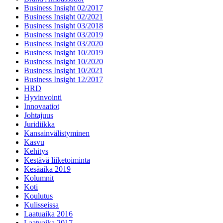
Business Insight 02/2017
Business Insight 02/2021
Business Insight 03/2018
Business Insight 03/2019
Business Insight 03/2020
Business Insight 10/2019
Business Insight 10/2020
Business Insight 10/2021
Business Insight 12/2017
HRD
Hyvinvointi
Innovaatiot
Johtajuus
Juridiikka
Kansainvälistyminen
Kasvu
Kehitys
Kestävä liiketoiminta
Kesäaika 2019
Kolumnit
Koti
Koulutus
Kulisseissa
Laatuaika 2016
Laatuaika 2017