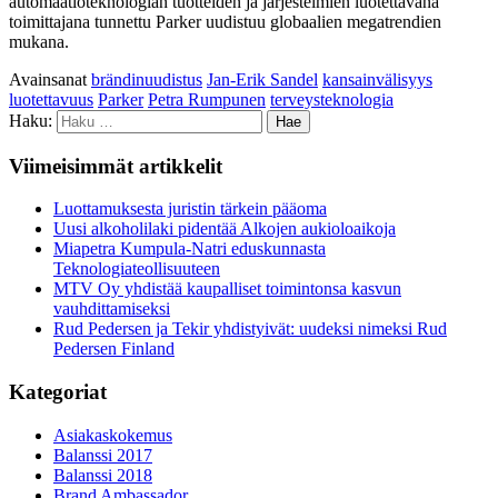
automaatioteknologian tuotteiden ja järjestelmien luotettavana
toimittajana tunnettu Parker uudistuu globaalien megatrendien
mukana.
Avainsanat
brändinuudistus
Jan-Erik Sandel
kansainvälisyys
luotettavuus
Parker
Petra Rumpunen
terveysteknologia
Haku:
Viimeisimmät artikkelit
Luottamuksesta juristin tärkein pääoma
Uusi alkoholilaki pidentää Alkojen aukioloaikoja
Miapetra Kumpula-Natri eduskunnasta
Teknologiateollisuuteen
MTV Oy yhdistää kaupalliset toimintonsa kasvun
vauhdittamiseksi
Rud Pedersen ja Tekir yhdistyivät: uudeksi nimeksi Rud
Pedersen Finland
Kategoriat
Asiakaskokemus
Balanssi 2017
Balanssi 2018
Brand Ambassador