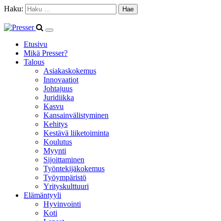
Haku:
Etusivu
Mikä Presser?
Talous
Asiakaskokemus
Innovaatiot
Johtajuus
Juridiikka
Kasvu
Kansainvälistyminen
Kehitys
Kestävä liiketoiminta
Koulutus
Myynti
Sijoittaminen
Työntekijäkokemus
Työympäristö
Yrityskulttuuri
Elämäntyyli
Hyvinvointi
Koti