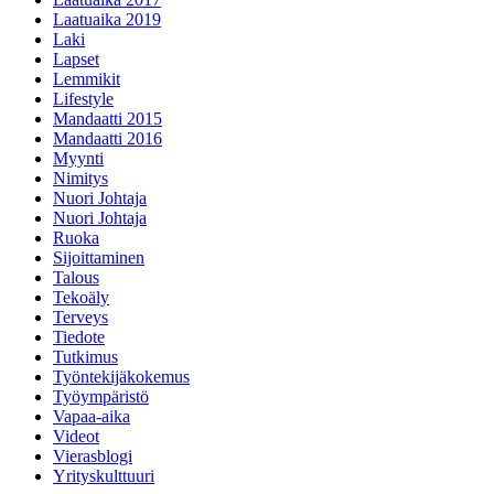
Laatuaika 2019
Laki
Lapset
Lemmikit
Lifestyle
Mandaatti 2015
Mandaatti 2016
Myynti
Nimitys
Nuori Johtaja
Nuori Johtaja
Ruoka
Sijoittaminen
Talous
Tekoäly
Terveys
Tiedote
Tutkimus
Työntekijäkokemus
Työympäristö
Vapaa-aika
Videot
Vierasblogi
Yrityskulttuuri