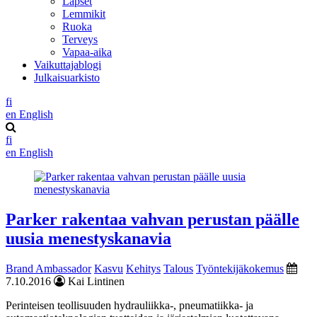
Lapset
Lemmikit
Ruoka
Terveys
Vapaa-aika
Vaikuttajablogi
Julkaisuarkisto
fi
en
English
fi
en
English
Parker rakentaa vahvan perustan päälle
uusia menestyskanavia
Brand Ambassador
Kasvu
Kehitys
Talous
Työntekijäkokemus
7.10.2016
Kai Lintinen
Perinteisen teollisuuden hydrauliikka-, pneumatiikka- ja