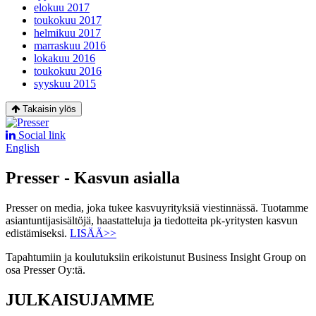
elokuu 2017
toukokuu 2017
helmikuu 2017
marraskuu 2016
lokakuu 2016
toukokuu 2016
syyskuu 2015
Takaisin ylös
Social link
English
Presser - Kasvun asialla
Presser on media, joka tukee kasvuyrityksiä viestinnässä. Tuotamme
asiantuntijasisältöjä, haastatteluja ja tiedotteita pk-yritysten kasvun
edistämiseksi.
LISÄÄ>>
Tapahtumiin ja koulutuksiin erikoistunut Business Insight Group on
osa Presser Oy:tä.
JULKAISUJAMME