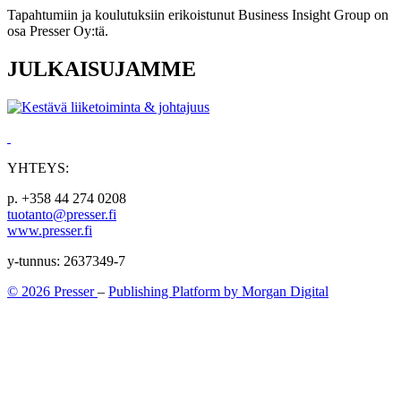
Tapahtumiin ja koulutuksiin erikoistunut Business Insight Group on
osa Presser Oy:tä.
JULKAISUJAMME
YHTEYS:
p. +358 44 274 0208
tuotanto@presser.fi
www.presser.fi
y-tunnus: 2637349-7
© 2026 Presser
–
Publishing Platform by Morgan Digital