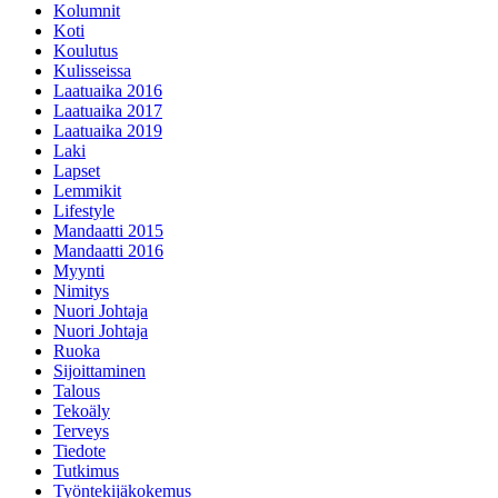
Kolumnit
Koti
Koulutus
Kulisseissa
Laatuaika 2016
Laatuaika 2017
Laatuaika 2019
Laki
Lapset
Lemmikit
Lifestyle
Mandaatti 2015
Mandaatti 2016
Myynti
Nimitys
Nuori Johtaja
Nuori Johtaja
Ruoka
Sijoittaminen
Talous
Tekoäly
Terveys
Tiedote
Tutkimus
Työntekijäkokemus