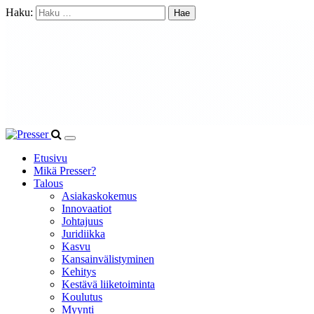
Haku:
Etusivu
Mikä Presser?
Talous
Asiakaskokemus
Innovaatiot
Johtajuus
Juridiikka
Kasvu
Kansainvälistyminen
Kehitys
Kestävä liiketoiminta
Koulutus
Myynti