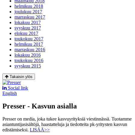
maaliskuu 2018
helmikuu 2018
joulukuu 2017
marraskuu 2017
lokakuu 2017
syyskuu 2017
elokuu 2017
toukokuu 2017
helmikuu 2017
marraskuu 2016
lokakuu 2016
toukokuu 2016
syyskuu 2015
Takaisin ylös
Social link
English
Presser - Kasvun asialla
Presser on media, joka tukee kasvuyrityksiä viestinnässä. Tuotamme
asiantuntijasisältöjä, haastatteluja ja tiedotteita pk-yritysten kasvun
edistämiseksi.
LISÄÄ>>