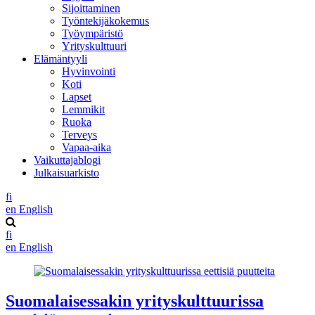
Sijoittaminen
Työntekijäkokemus
Työympäristö
Yrityskulttuuri
Elämäntyyli
Hyvinvointi
Koti
Lapset
Lemmikit
Ruoka
Terveys
Vapaa-aika
Vaikuttajablogi
Julkaisuarkisto
fi
en
English
fi
en
English
Suomalaisessakin yrityskulttuurissa