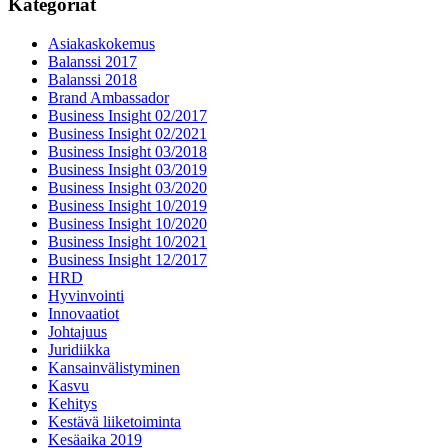
Kategoriat
Asiakaskokemus
Balanssi 2017
Balanssi 2018
Brand Ambassador
Business Insight 02/2017
Business Insight 02/2021
Business Insight 03/2018
Business Insight 03/2019
Business Insight 03/2020
Business Insight 10/2019
Business Insight 10/2020
Business Insight 10/2021
Business Insight 12/2017
HRD
Hyvinvointi
Innovaatiot
Johtajuus
Juridiikka
Kansainvälistyminen
Kasvu
Kehitys
Kestävä liiketoiminta
Kesäaika 2019