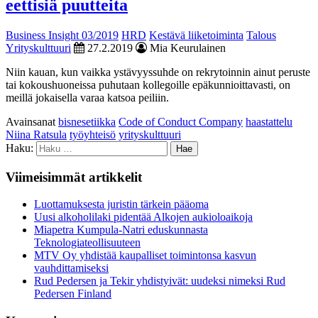
eettisiä puutteita
Business Insight 03/2019
HRD
Kestävä liiketoiminta
Talous
Yrityskulttuuri
27.2.2019
Mia Keurulainen
Niin kauan, kun vaikka ystävyyssuhde on rekrytoinnin ainut peruste
tai kokoushuoneissa puhutaan kollegoille epäkunnioittavasti, on
meillä jokaisella varaa katsoa peiliin.
Avainsanat
bisnesetiikka
Code of Conduct Company
haastattelu
Niina Ratsula
työyhteisö
yrityskulttuuri
Haku:
Viimeisimmät artikkelit
Luottamuksesta juristin tärkein pääoma
Uusi alkoholilaki pidentää Alkojen aukioloaikoja
Miapetra Kumpula-Natri eduskunnasta
Teknologiateollisuuteen
MTV Oy yhdistää kaupalliset toimintonsa kasvun
vauhdittamiseksi
Rud Pedersen ja Tekir yhdistyivät: uudeksi nimeksi Rud
Pedersen Finland