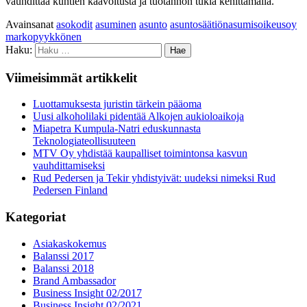
vauhdittaa kuntien kaavoitusta ja tuotannon tukia kehittämällä.
Avainsanat
asokodit
asuminen
asunto
asuntosäätiönasumisoikeusoy
markopyykkönen
Haku:
Viimeisimmät artikkelit
Luottamuksesta juristin tärkein pääoma
Uusi alkoholilaki pidentää Alkojen aukioloaikoja
Miapetra Kumpula-Natri eduskunnasta
Teknologiateollisuuteen
MTV Oy yhdistää kaupalliset toimintonsa kasvun
vauhdittamiseksi
Rud Pedersen ja Tekir yhdistyivät: uudeksi nimeksi Rud
Pedersen Finland
Kategoriat
Asiakaskokemus
Balanssi 2017
Balanssi 2018
Brand Ambassador
Business Insight 02/2017
Business Insight 02/2021