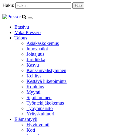
Haku:
Etusivu
Mikä Presser?
Talous
Asiakaskokemus
Innovaatiot
Johtajuus
Juridiikka
Kasvu
Kansainvälistyminen
Kehitys
Kestävä liiketoiminta
Koulutus
Myynti
Sijoittaminen
Työntekijäkokemus
Työympäristö
Yrityskulttuuri
Elämäntyyli
Hyvinvointi
Koti