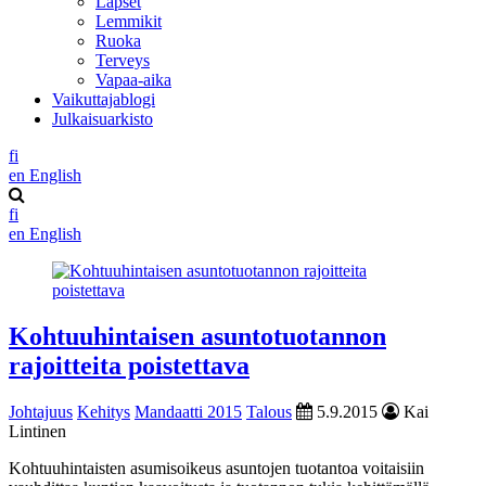
Lapset
Lemmikit
Ruoka
Terveys
Vapaa-aika
Vaikuttajablogi
Julkaisuarkisto
fi
en
English
fi
en
English
Kohtuuhintaisen asuntotuotannon
rajoitteita poistettava
Johtajuus
Kehitys
Mandaatti 2015
Talous
5.9.2015
Kai
Lintinen
Kohtuuhintaisten asumisoikeus asuntojen tuotantoa voitaisiin