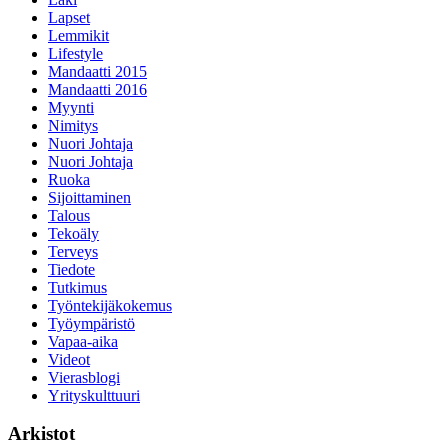
Lapset
Lemmikit
Lifestyle
Mandaatti 2015
Mandaatti 2016
Myynti
Nimitys
Nuori Johtaja
Nuori Johtaja
Ruoka
Sijoittaminen
Talous
Tekoäly
Terveys
Tiedote
Tutkimus
Työntekijäkokemus
Työympäristö
Vapaa-aika
Videot
Vierasblogi
Yrityskulttuuri
Arkistot