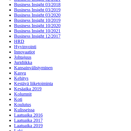
Business Insight 03/2018
Business Insight 03/2019
Business Insight 03/2020
Business Insight 10/2019
Business Insight 10/2020
Business Insight 10/2021
Business Insight 12/2017
HRD
Hyvinvointi
Innovaatiot
Johtajuus
Juridiikka
Kansainvälistyminen
Kasvu
Kehitys
Kestävä liiketoiminta
Kesäaika 2019
Kolumnit
Koti
Koulutus
Kulisseissa
Laatuaika 2016
Laatuaika 2017
Laatuaika 2019
Laki