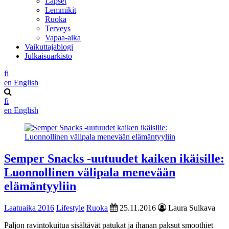
Lapset
Lemmikit
Ruoka
Terveys
Vapaa-aika
Vaikuttajablogi
Julkaisuarkisto
fi
en
English
fi
en
English
Semper Snacks -uutuudet kaiken ikäisille:
Luonnollinen välipala menevään
elämäntyyliin
Laatuaika 2016
Lifestyle
Ruoka
25.11.2016
Laura Sulkava
Paljon ravintokuitua sisältävät patukat ja ihanan paksut smoothiet