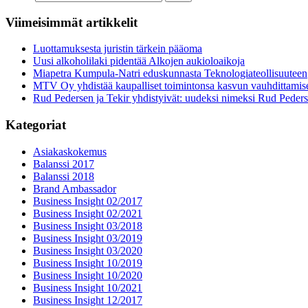
Viimeisimmät artikkelit
Luottamuksesta juristin tärkein pääoma
Uusi alkoholilaki pidentää Alkojen aukioloaikoja
Miapetra Kumpula-Natri eduskunnasta Teknologiateollisuuteen
MTV Oy yhdistää kaupalliset toimintonsa kasvun vauhdittamis
Rud Pedersen ja Tekir yhdistyivät: uudeksi nimeksi Rud Peder
Kategoriat
Asiakaskokemus
Balanssi 2017
Balanssi 2018
Brand Ambassador
Business Insight 02/2017
Business Insight 02/2021
Business Insight 03/2018
Business Insight 03/2019
Business Insight 03/2020
Business Insight 10/2019
Business Insight 10/2020
Business Insight 10/2021
Business Insight 12/2017