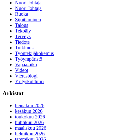
Nuori Johtaja
Nuori Johtaja
Ruoka
Sijoittaminen
Talous
Tekoäly
Terveys
Tiedote
Tutkimus
Työntekijäkokemus
Työympäristö
Vapaa-aika
Videot
Vierasblogi
Yrityskulttuuri
Arkistot
heinäkuu 2026
kesäkuu 2026
toukokuu 2026
huhtikuu 2026
maaliskuu 2026
helmikuu 2026
tammikuu 2026