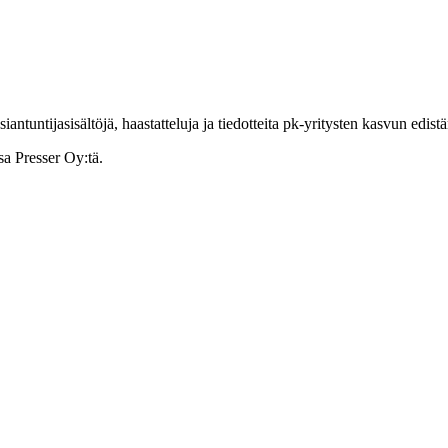
ntuntijasisältöjä, haastatteluja ja tiedotteita pk-yritysten kasvun edist
sa Presser Oy:tä.