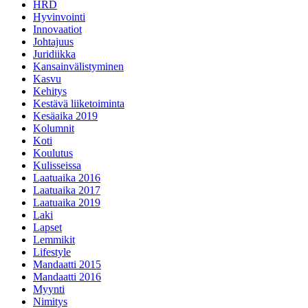
HRD
Hyvinvointi
Innovaatiot
Johtajuus
Juridiikka
Kansainvälistyminen
Kasvu
Kehitys
Kestävä liiketoiminta
Kesäaika 2019
Kolumnit
Koti
Koulutus
Kulisseissa
Laatuaika 2016
Laatuaika 2017
Laatuaika 2019
Laki
Lapset
Lemmikit
Lifestyle
Mandaatti 2015
Mandaatti 2016
Myynti
Nimitys