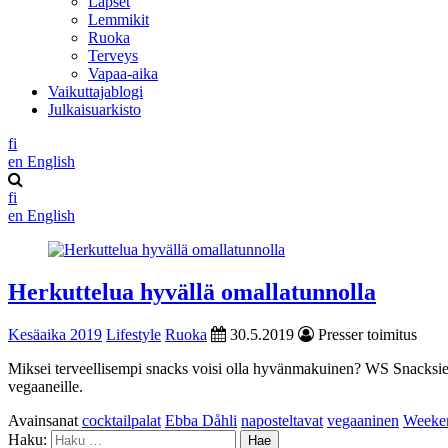
Lapset
Lemmikit
Ruoka
Terveys
Vapaa-aika
Vaikuttajablogi
Julkaisuarkisto
fi
en
English
fi
en
English
Herkuttelua hyvällä omallatunnolla
Kesäaika 2019
Lifestyle
Ruoka
30.5.2019
Presser toimitus
Miksei terveellisempi snacks voisi olla hyvänmakuinen? WS Snacksien t
vegaaneille.
Avainsanat
cocktailpalat
Ebba Dåhli
naposteltavat
vegaaninen
Weeke
Haku: