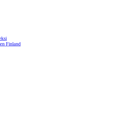
eksi
sen Finland