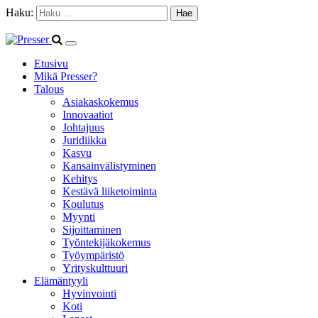
Haku:
Etusivu
Mikä Presser?
Talous
Asiakaskokemus
Innovaatiot
Johtajuus
Juridiikka
Kasvu
Kansainvälistyminen
Kehitys
Kestävä liiketoiminta
Koulutus
Myynti
Sijoittaminen
Työntekijäkokemus
Työympäristö
Yrityskulttuuri
Elämäntyyli
Hyvinvointi
Koti