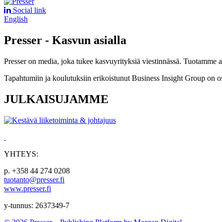
Social link
English
Presser - Kasvun asialla
Presser on media, joka tukee kasvuyrityksiä viestinnässä. Tuotamme asia
Tapahtumiin ja koulutuksiin erikoistunut Business Insight Group on o
JULKAISUJAMME
YHTEYS:
p. +358 44 274 0208
tuotanto@presser.fi
www.presser.fi
y-tunnus: 2637349-7