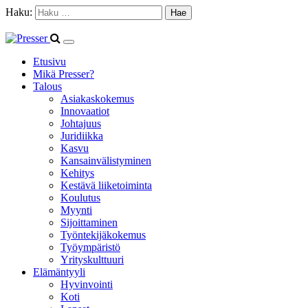
Haku:
Etusivu
Mikä Presser?
Talous
Asiakaskokemus
Innovaatiot
Johtajuus
Juridiikka
Kasvu
Kansainvälistyminen
Kehitys
Kestävä liiketoiminta
Koulutus
Myynti
Sijoittaminen
Työntekijäkokemus
Työympäristö
Yrityskulttuuri
Elämäntyyli
Hyvinvointi
Koti