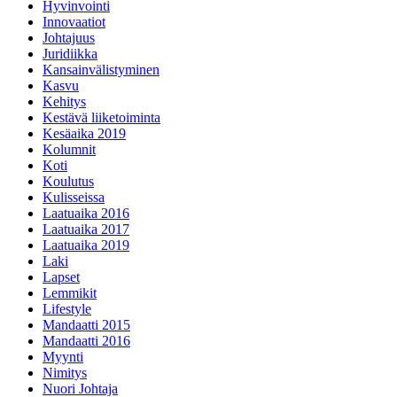
Hyvinvointi
Innovaatiot
Johtajuus
Juridiikka
Kansainvälistyminen
Kasvu
Kehitys
Kestävä liiketoiminta
Kesäaika 2019
Kolumnit
Koti
Koulutus
Kulisseissa
Laatuaika 2016
Laatuaika 2017
Laatuaika 2019
Laki
Lapset
Lemmikit
Lifestyle
Mandaatti 2015
Mandaatti 2016
Myynti
Nimitys
Nuori Johtaja