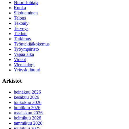
Nuori Johtaja
Ruoka
Sijoittaminen
Talous
Tekoäly
Terveys
Tiedote
Tutkimus
Työntekijäkokemus
Työympäristö
Vapaa-aika
Videot
Vierasblogi
Yrityskulttuuri
Arkistot
heinäkuu 2026
kesäkuu 2026
toukokuu 2026
huhtikuu 2026
maaliskuu 2026
helmikuu 2026
tammikuu 2026
joulukuu 2025