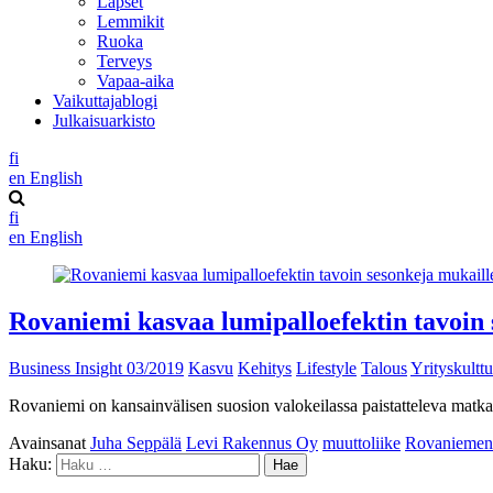
Lapset
Lemmikit
Ruoka
Terveys
Vapaa-aika
Vaikuttajablogi
Julkaisuarkisto
fi
en
English
fi
en
English
Rovaniemi kasvaa lumipalloefektin tavoin
Business Insight 03/2019
Kasvu
Kehitys
Lifestyle
Talous
Yrityskulttu
Rovaniemi on kansainvälisen suosion valokeilassa paistatteleva matkail
Avainsanat
Juha Seppälä
Levi Rakennus Oy
muuttoliike
Rovaniemen
Haku: