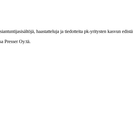
ntuntijasisältöjä, haastatteluja ja tiedotteita pk-yritysten kasvun edist
sa Presser Oy:tä.