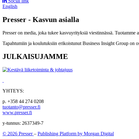
Social link
English
Presser - Kasvun asialla
Presser on media, joka tukee kasvuyrityksiä viestinnässä. Tuotamme asia
Tapahtumiin ja koulutuksiin erikoistunut Business Insight Group on o
JULKAISUJAMME
YHTEYS:
p. +358 44 274 0208
tuotanto@presser.fi
www.presser.fi
y-tunnus: 2637349-7
© 2026 Presser
–
Publishing Platform by Morgan Digital