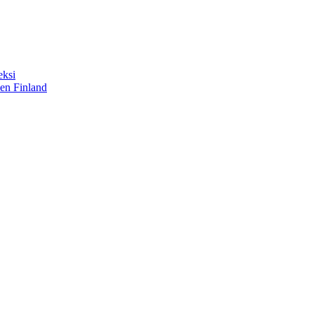
eksi
sen Finland