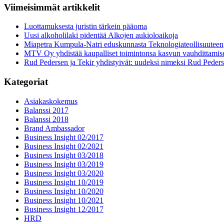
Viimeisimmät artikkelit
Luottamuksesta juristin tärkein pääoma
Uusi alkoholilaki pidentää Alkojen aukioloaikoja
Miapetra Kumpula-Natri eduskunnasta Teknologiateollisuuteen
MTV Oy yhdistää kaupalliset toimintonsa kasvun vauhdittamis
Rud Pedersen ja Tekir yhdistyivät: uudeksi nimeksi Rud Peder
Kategoriat
Asiakaskokemus
Balanssi 2017
Balanssi 2018
Brand Ambassador
Business Insight 02/2017
Business Insight 02/2021
Business Insight 03/2018
Business Insight 03/2019
Business Insight 03/2020
Business Insight 10/2019
Business Insight 10/2020
Business Insight 10/2021
Business Insight 12/2017
HRD