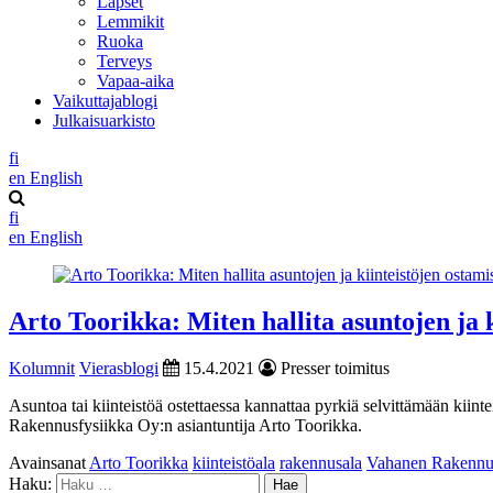
Lapset
Lemmikit
Ruoka
Terveys
Vapaa-aika
Vaikuttajablogi
Julkaisuarkisto
fi
en
English
fi
en
English
Arto Toorikka: Miten hallita asuntojen ja k
Kolumnit
Vierasblogi
15.4.2021
Presser toimitus
Asuntoa tai kiinteistöä ostettaessa kannattaa pyrkiä selvittämään kiinte
Rakennusfysiikka Oy:n asiantuntija Arto Toorikka.
Avainsanat
Arto Toorikka
kiinteistöala
rakennusala
Vahanen Rakennus
Haku: