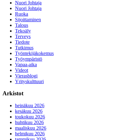
Nuori Johtaja
Nuori Johtaja
Ruoka
Sijoittaminen
Talous
Tekoäly
Terveys
Tiedote
Tutkimus
Työntekijäkokemus
Työympäristö
Vapaa-aika
Videot
Vierasblogi
Yrityskulttuuri
Arkistot
heinäkuu 2026
kesäkuu 2026
toukokuu 2026
huhtikuu 2026
maaliskuu 2026
helmikuu 2026
tammikuu 2026