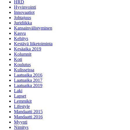
HRD
Hyvinvointi
Innovaatiot
Johtajuus
Juridiikka
Kansainvälistyminen
Kasvu
Kehitys
Kestävä liiketoiminta
Kesäaika 2019
Kolumnit
Koti
Koulutus
Kulisseissa
Laatuaika 2016
Laatuaika 2017
Laatuaika 2019
Laki
Lapset
Lemmikit
Lifestyle
Mandaatti 2015
Mandaatti 2016
Myynti
Nimitys