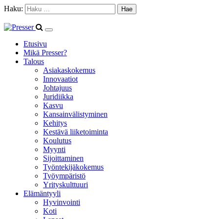
Haku:
Etusivu
Mikä Presser?
Talous
Asiakaskokemus
Innovaatiot
Johtajuus
Juridiikka
Kasvu
Kansainvälistyminen
Kehitys
Kestävä liiketoiminta
Koulutus
Myynti
Sijoittaminen
Työntekijäkokemus
Työympäristö
Yrityskulttuuri
Elämäntyyli
Hyvinvointi
Koti