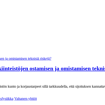
iinteistöjen ostamisen ja omistamisen tekni
istön kunto ja korjaustarpeet sillä tarkkuudella, että sijoituksen kannatt
fysiikka
Vahanen-yhtiöt