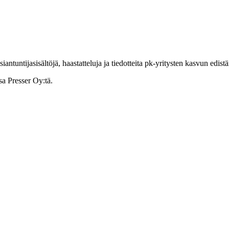
ntuntijasisältöjä, haastatteluja ja tiedotteita pk-yritysten kasvun edist
sa Presser Oy:tä.