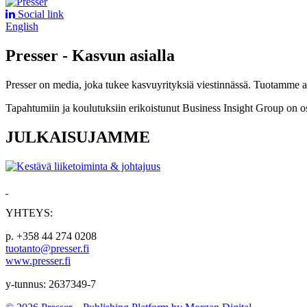
Social link
English
Presser - Kasvun asialla
Presser on media, joka tukee kasvuyrityksiä viestinnässä. Tuotamme asia
Tapahtumiin ja koulutuksiin erikoistunut Business Insight Group on o
JULKAISUJAMME
YHTEYS:
p. +358 44 274 0208
tuotanto@presser.fi
www.presser.fi
y-tunnus: 2637349-7