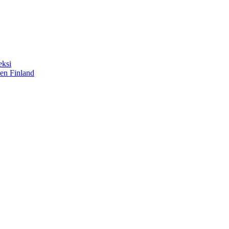
eksi
sen Finland