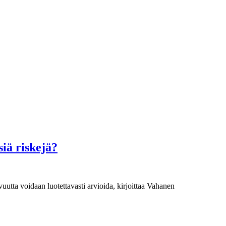
siä riskejä?
avuutta voidaan luotettavasti arvioida, kirjoittaa Vahanen