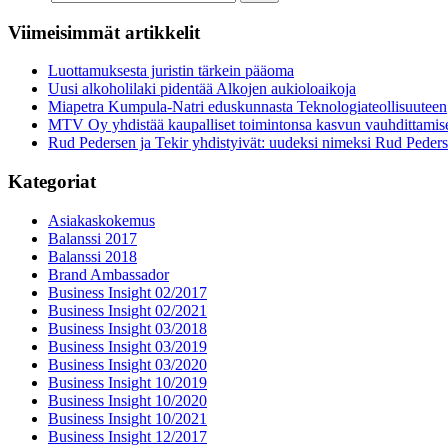
Viimeisimmät artikkelit
Luottamuksesta juristin tärkein pääoma
Uusi alkoholilaki pidentää Alkojen aukioloaikoja
Miapetra Kumpula-Natri eduskunnasta Teknologiateollisuuteen
MTV Oy yhdistää kaupalliset toimintonsa kasvun vauhdittamis
Rud Pedersen ja Tekir yhdistyivät: uudeksi nimeksi Rud Peder
Kategoriat
Asiakaskokemus
Balanssi 2017
Balanssi 2018
Brand Ambassador
Business Insight 02/2017
Business Insight 02/2021
Business Insight 03/2018
Business Insight 03/2019
Business Insight 03/2020
Business Insight 10/2019
Business Insight 10/2020
Business Insight 10/2021
Business Insight 12/2017