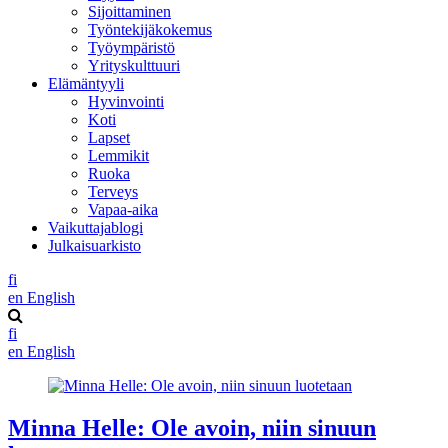
Sijoittaminen
Työntekijäkokemus
Työympäristö
Yrityskulttuuri
Elämäntyyli
Hyvinvointi
Koti
Lapset
Lemmikit
Ruoka
Terveys
Vapaa-aika
Vaikuttajablogi
Julkaisuarkisto
fi
en
English
fi
en
English
Minna Helle: Ole avoin, niin sinuun