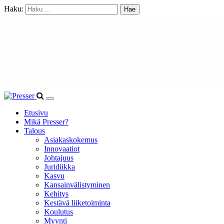
Haku:
Etusivu
Mikä Presser?
Talous
Asiakaskokemus
Innovaatiot
Johtajuus
Juridiikka
Kasvu
Kansainvälistyminen
Kehitys
Kestävä liiketoiminta
Koulutus
Myynti