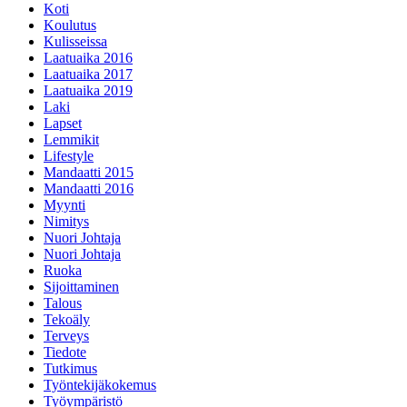
Koti
Koulutus
Kulisseissa
Laatuaika 2016
Laatuaika 2017
Laatuaika 2019
Laki
Lapset
Lemmikit
Lifestyle
Mandaatti 2015
Mandaatti 2016
Myynti
Nimitys
Nuori Johtaja
Nuori Johtaja
Ruoka
Sijoittaminen
Talous
Tekoäly
Terveys
Tiedote
Tutkimus
Työntekijäkokemus
Työympäristö