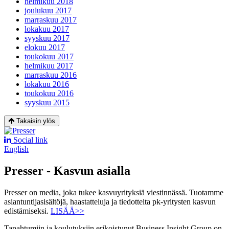
helmikuu 2018
joulukuu 2017
marraskuu 2017
lokakuu 2017
syyskuu 2017
elokuu 2017
toukokuu 2017
helmikuu 2017
marraskuu 2016
lokakuu 2016
toukokuu 2016
syyskuu 2015
Takaisin ylös
Social link
English
Presser - Kasvun asialla
Presser on media, joka tukee kasvuyrityksiä viestinnässä. Tuotamme
asiantuntijasisältöjä, haastatteluja ja tiedotteita pk-yritysten kasvun
edistämiseksi.
LISÄÄ>>
Tapahtumiin ja koulutuksiin erikoistunut Business Insight Group on