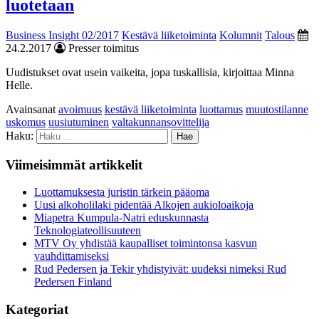
luotetaan
Business Insight 02/2017
Kestävä liiketoiminta
Kolumnit
Talous
24.2.2017
Presser toimitus
Uudistukset ovat usein vaikeita, jopa tuskallisia, kirjoittaa Minna
Helle.
Avainsanat
avoimuus
kestävä liiketoiminta
luottamus
muutostilanne
uskomus
uusiutuminen
valtakunnansovittelija
Haku:
Viimeisimmät artikkelit
Luottamuksesta juristin tärkein pääoma
Uusi alkoholilaki pidentää Alkojen aukioloaikoja
Miapetra Kumpula-Natri eduskunnasta
Teknologiateollisuuteen
MTV Oy yhdistää kaupalliset toimintonsa kasvun
vauhdittamiseksi
Rud Pedersen ja Tekir yhdistyivät: uudeksi nimeksi Rud
Pedersen Finland
Kategoriat