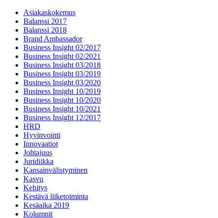
Asiakaskokemus
Balanssi 2017
Balanssi 2018
Brand Ambassador
Business Insight 02/2017
Business Insight 02/2021
Business Insight 03/2018
Business Insight 03/2019
Business Insight 03/2020
Business Insight 10/2019
Business Insight 10/2020
Business Insight 10/2021
Business Insight 12/2017
HRD
Hyvinvointi
Innovaatiot
Johtajuus
Juridiikka
Kansainvälistyminen
Kasvu
Kehitys
Kestävä liiketoiminta
Kesäaika 2019
Kolumnit