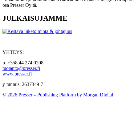
osa Presser Oy:tä.
JULKAISUJAMME
YHTEYS:
p. +358 44 274 0208
tuotanto@presser.fi
www.presser.fi
y-tunnus: 2637349-7
© 2026 Presser
–
Publishing Platform by Morgan Digital