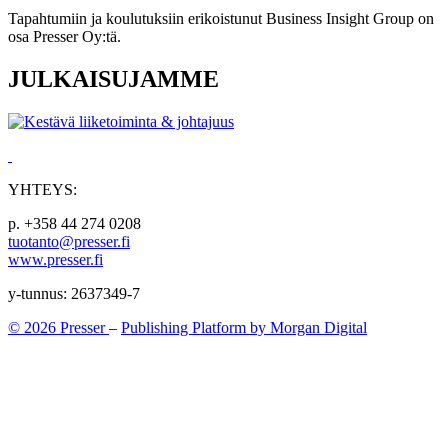
Tapahtumiin ja koulutuksiin erikoistunut Business Insight Group on
osa Presser Oy:tä.
JULKAISUJAMME
YHTEYS:
p. +358 44 274 0208
tuotanto@presser.fi
www.presser.fi
y-tunnus: 2637349-7
© 2026 Presser
–
Publishing Platform by Morgan Digital