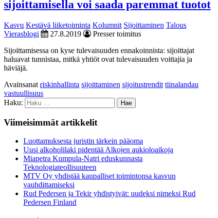
sijoittamisella voi saada paremmat tuotot
Kasvu
Kestävä liiketoiminta
Kolumnit
Sijoittaminen
Talous
Vierasblogi
27.8.2019
Presser toimitus
Sijoittamisessa on kyse tulevaisuuden ennakoinnista: sijoittajat
haluavat tunnistaa, mitkä yhtiöt ovat tulevaisuuden voittajia ja
häviäjä.
Avainsanat
riskinhallinta
sijoittaminen
sijoitustrendit
tiinalandau
vastuullisuus
Haku:
Viimeisimmät artikkelit
Luottamuksesta juristin tärkein pääoma
Uusi alkoholilaki pidentää Alkojen aukioloaikoja
Miapetra Kumpula-Natri eduskunnasta
Teknologiateollisuuteen
MTV Oy yhdistää kaupalliset toimintonsa kasvun
vauhdittamiseksi
Rud Pedersen ja Tekir yhdistyivät: uudeksi nimeksi Rud
Pedersen Finland