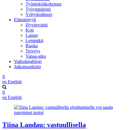
Työntekijäkokemus
Työympäristö
Yrityskulttuuri
Elämäntyyli
Hyvinvointi
Koti
Lapset
Lemmikit
Ruoka
Terveys
Vapaa-aika
Vaikuttajablogi
Julkaisuarkisto
fi
en
English
fi
en
English
Tiina Landau: vastuullisella