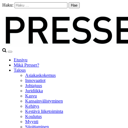
Haku:
Etusivu
Mikä Presser?
Talous
Asiakaskokemus
Innovaatiot
Johtajuus
Juridiikka
Kasvu
Kansainvälistyminen
Kehitys
Kestävä liiketoiminta
Koulutus
Myynti
Sijoittaminen