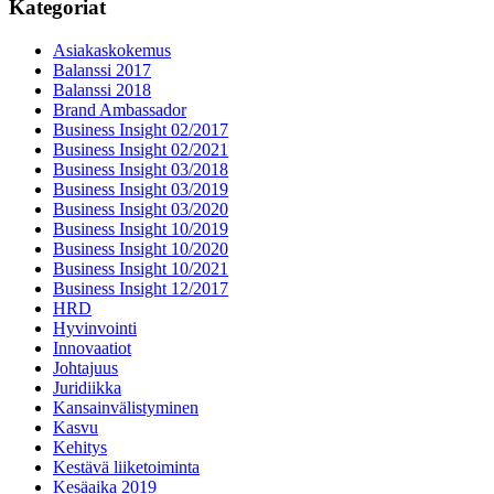
Kategoriat
Asiakaskokemus
Balanssi 2017
Balanssi 2018
Brand Ambassador
Business Insight 02/2017
Business Insight 02/2021
Business Insight 03/2018
Business Insight 03/2019
Business Insight 03/2020
Business Insight 10/2019
Business Insight 10/2020
Business Insight 10/2021
Business Insight 12/2017
HRD
Hyvinvointi
Innovaatiot
Johtajuus
Juridiikka
Kansainvälistyminen
Kasvu
Kehitys
Kestävä liiketoiminta
Kesäaika 2019