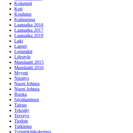
Kolumnit
Koti
Koulutus
Kulisseissa
Laatuaika 2016
Laatuaika 2017
Laatuaika 2019
Laki
Lapset
Lemmikit
Lifestyle
Mandaatti 2015
Mandaatti 2016
Myynti
Nimitys
Nuori Johtaja
Nuori Johtaja
Ruoka
Sijoittaminen
Talous
Tekoäly
Terveys
Tiedote
Tutkimus
Työntekijäkokemus