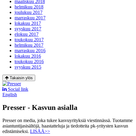
maaliskuu 2018
helmikuu 2018
joulukuu 2017
marraskuu 2017
lokakuu 2017
syyskuu 2017
elokuu 2017
toukokuu 2017
helmikuu 2017
marraskuu 2016
lokakuu 2016
toukokuu 2016
syyskuu 2015
Takaisin ylös
Social link
English
Presser - Kasvun asialla
Presser on media, joka tukee kasvuyrityksiä viestinnässä. Tuotamme
asiantuntijasisältöjä, haastatteluja ja tiedotteita pk-yritysten kasvun
edistämiseksi.
LISÄÄ>>