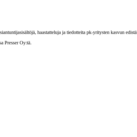
ntuntijasisältöjä, haastatteluja ja tiedotteita pk-yritysten kasvun edist
sa Presser Oy:tä.