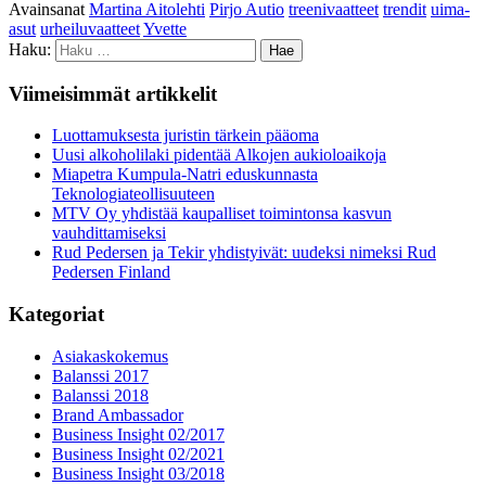
Avainsanat
Martina Aitolehti
Pirjo Autio
treenivaatteet
trendit
uima-
asut
urheiluvaatteet
Yvette
Haku:
Viimeisimmät artikkelit
Luottamuksesta juristin tärkein pääoma
Uusi alkoholilaki pidentää Alkojen aukioloaikoja
Miapetra Kumpula-Natri eduskunnasta
Teknologiateollisuuteen
MTV Oy yhdistää kaupalliset toimintonsa kasvun
vauhdittamiseksi
Rud Pedersen ja Tekir yhdistyivät: uudeksi nimeksi Rud
Pedersen Finland
Kategoriat
Asiakaskokemus
Balanssi 2017
Balanssi 2018
Brand Ambassador
Business Insight 02/2017
Business Insight 02/2021
Business Insight 03/2018