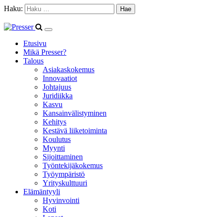
Haku:
Etusivu
Mikä Presser?
Talous
Asiakaskokemus
Innovaatiot
Johtajuus
Juridiikka
Kasvu
Kansainvälistyminen
Kehitys
Kestävä liiketoiminta
Koulutus
Myynti
Sijoittaminen
Työntekijäkokemus
Työympäristö
Yrityskulttuuri
Elämäntyyli
Hyvinvointi
Koti