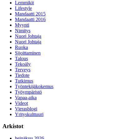
Lemmikit
Lifestyle
Mandaatti 2015
Mandaatti 2016
Myynti
Nimitys
Nuori Johtaja
Nuori Johtaja
Ruoka
Sijoittaminen
Talous
Tekoäly
Terveys
Tiedote
Tutkimus
Työntekijäkokemus
Työympäristö
Vapaa-aika
Videot
Vierasblogi
Yrityskulttuuri
Arkistot
heinäkuu 2026