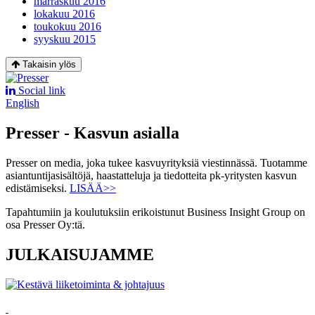
marraskuu 2016
lokakuu 2016
toukokuu 2016
syyskuu 2015
Takaisin ylös
Social link
English
Presser - Kasvun asialla
Presser on media, joka tukee kasvuyrityksiä viestinnässä. Tuotamme
asiantuntijasisältöjä, haastatteluja ja tiedotteita pk-yritysten kasvun
edistämiseksi.
LISÄÄ>>
Tapahtumiin ja koulutuksiin erikoistunut Business Insight Group on
osa Presser Oy:tä.
JULKAISUJAMME