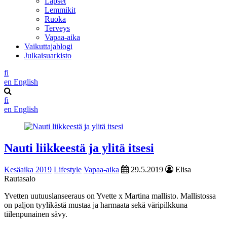
Lapset
Lemmikit
Ruoka
Terveys
Vapaa-aika
Vaikuttajablogi
Julkaisuarkisto
fi
en
English
fi
en
English
Nauti liikkeestä ja ylitä itsesi
Kesäaika 2019
Lifestyle
Vapaa-aika
29.5.2019
Elisa
Rautasalo
Yvetten uutuuslanseeraus on Yvette x Martina mallisto. Mallistossa
on paljon tyylikästä mustaa ja harmaata sekä väripilkkuna
tiilenpunainen sävy.