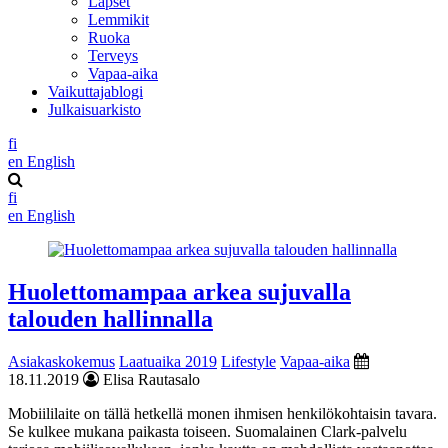
Lapset
Lemmikit
Ruoka
Terveys
Vapaa-aika
Vaikuttajablogi
Julkaisuarkisto
fi
en
English
fi
en
English
Huolettomampaa arkea sujuvalla
talouden hallinnalla
Asiakaskokemus
Laatuaika 2019
Lifestyle
Vapaa-aika
18.11.2019
Elisa Rautasalo
Mobiililaite on tällä hetkellä monen ihmisen henkilökohtaisin tavara.
Se kulkee mukana paikasta toiseen. Suomalainen Clark-palvelu