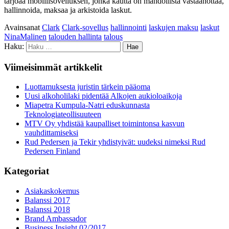
tarjoaa mobiilisovelluksen, jonka kautta on mahdollista vastaanottaa,
hallinnoida, maksaa ja arkistoida laskut.
Avainsanat
Clark
Clark-sovellus
hallinnointi
laskujen maksu
laskut
NinaMalinen
talouden hallinta
talous
Haku:
Viimeisimmät artikkelit
Luottamuksesta juristin tärkein pääoma
Uusi alkoholilaki pidentää Alkojen aukioloaikoja
Miapetra Kumpula-Natri eduskunnasta
Teknologiateollisuuteen
MTV Oy yhdistää kaupalliset toimintonsa kasvun
vauhdittamiseksi
Rud Pedersen ja Tekir yhdistyivät: uudeksi nimeksi Rud
Pedersen Finland
Kategoriat
Asiakaskokemus
Balanssi 2017
Balanssi 2018
Brand Ambassador
Business Insight 02/2017