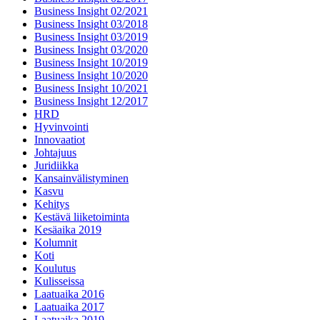
Business Insight 02/2021
Business Insight 03/2018
Business Insight 03/2019
Business Insight 03/2020
Business Insight 10/2019
Business Insight 10/2020
Business Insight 10/2021
Business Insight 12/2017
HRD
Hyvinvointi
Innovaatiot
Johtajuus
Juridiikka
Kansainvälistyminen
Kasvu
Kehitys
Kestävä liiketoiminta
Kesäaika 2019
Kolumnit
Koti
Koulutus
Kulisseissa
Laatuaika 2016
Laatuaika 2017
Laatuaika 2019