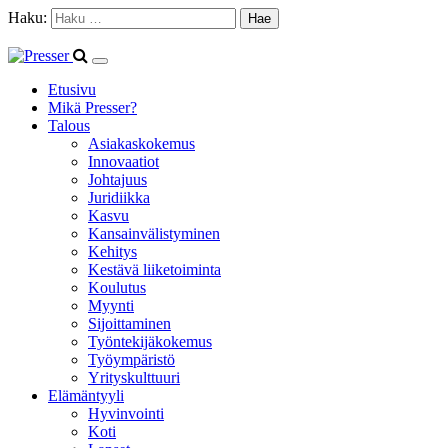
Haku:
Etusivu
Mikä Presser?
Talous
Asiakaskokemus
Innovaatiot
Johtajuus
Juridiikka
Kasvu
Kansainvälistyminen
Kehitys
Kestävä liiketoiminta
Koulutus
Myynti
Sijoittaminen
Työntekijäkokemus
Työympäristö
Yrityskulttuuri
Elämäntyyli
Hyvinvointi
Koti