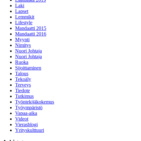
Laki
Lapset
Lemmikit
Lifestyle
Mandaatti 2015
Mandaatti 2016
Myynti
Nimitys
Nuori Johtaja
Nuori Johtaja
Ruoka
Sijoittaminen
Talous
Tekoäly
Terveys
Tiedote
Tutkimus
Työntekijäkokemus
Työympäristö
Vapaa-aika
Videot
Vierasblogi
Yrityskulttuuri