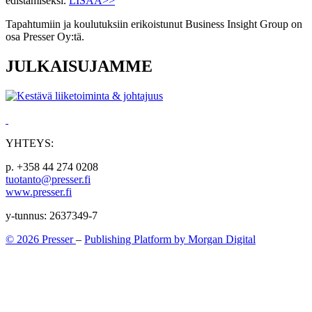
edistämiseksi.
LISÄÄ>>
Tapahtumiin ja koulutuksiin erikoistunut Business Insight Group on
osa Presser Oy:tä.
JULKAISUJAMME
YHTEYS:
p. +358 44 274 0208
tuotanto@presser.fi
www.presser.fi
y-tunnus: 2637349-7
© 2026 Presser
–
Publishing Platform by Morgan Digital