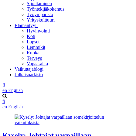
Sijoittaminen
Työntekijäkokemus
Työympäristö
Yrityskulttuuri
Elämäntyyli
Hyvinvointi
Koti
Lapset
Lemmikit
Ruoka
Terveys
Vapaa-aika
Vaikuttajablogi
Julkaisuarkisto
fi
en
English
fi
en
English
Kysely: Johtajat varpaillaan