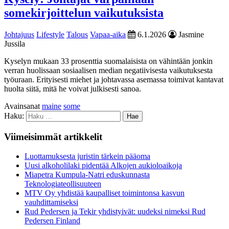
somekirjoittelun vaikutuksista
Johtajuus
Lifestyle
Talous
Vapaa-aika
6.1.2026
Jasmine
Jussila
Kyselyn mukaan 33 prosenttia suomalaisista on vähintään jonkin
verran huolissaan sosiaalisen median negatiivisesta vaikutuksesta
työuraan. Erityisesti miehet ja johtavassa asemassa toimivat kantavat
huolta siitä, mitä he voivat julkisesti sanoa.
Avainsanat
maine
some
Haku:
Viimeisimmät artikkelit
Luottamuksesta juristin tärkein pääoma
Uusi alkoholilaki pidentää Alkojen aukioloaikoja
Miapetra Kumpula-Natri eduskunnasta
Teknologiateollisuuteen
MTV Oy yhdistää kaupalliset toimintonsa kasvun
vauhdittamiseksi
Rud Pedersen ja Tekir yhdistyivät: uudeksi nimeksi Rud
Pedersen Finland