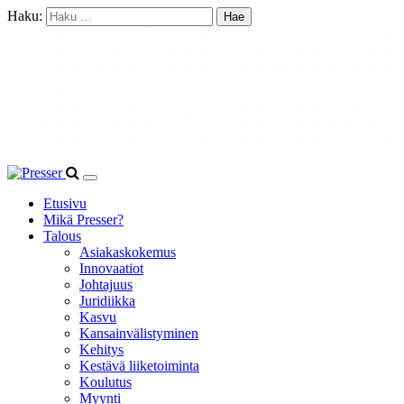
Haku:
Etusivu
Mikä Presser?
Talous
Asiakaskokemus
Innovaatiot
Johtajuus
Juridiikka
Kasvu
Kansainvälistyminen
Kehitys
Kestävä liiketoiminta
Koulutus
Myynti