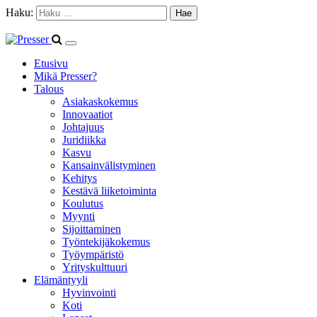
Haku:
Etusivu
Mikä Presser?
Talous
Asiakaskokemus
Innovaatiot
Johtajuus
Juridiikka
Kasvu
Kansainvälistyminen
Kehitys
Kestävä liiketoiminta
Koulutus
Myynti
Sijoittaminen
Työntekijäkokemus
Työympäristö
Yrityskulttuuri
Elämäntyyli
Hyvinvointi
Koti