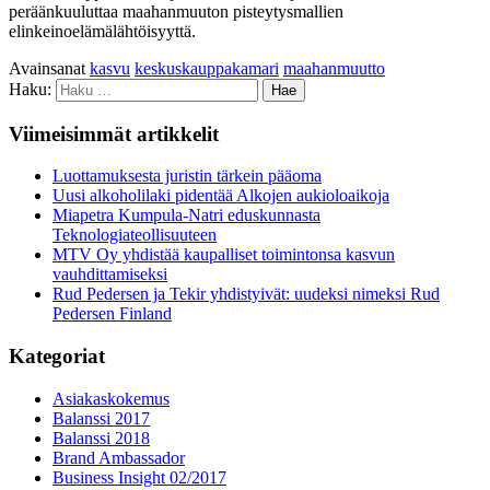
peräänkuuluttaa maahanmuuton pisteytysmallien
elinkeinoelämälähtöisyyttä.
Avainsanat
kasvu
keskuskauppakamari
maahanmuutto
Haku:
Viimeisimmät artikkelit
Luottamuksesta juristin tärkein pääoma
Uusi alkoholilaki pidentää Alkojen aukioloaikoja
Miapetra Kumpula-Natri eduskunnasta
Teknologiateollisuuteen
MTV Oy yhdistää kaupalliset toimintonsa kasvun
vauhdittamiseksi
Rud Pedersen ja Tekir yhdistyivät: uudeksi nimeksi Rud
Pedersen Finland
Kategoriat
Asiakaskokemus
Balanssi 2017
Balanssi 2018
Brand Ambassador
Business Insight 02/2017