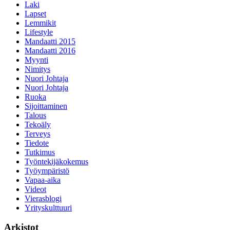
Laki
Lapset
Lemmikit
Lifestyle
Mandaatti 2015
Mandaatti 2016
Myynti
Nimitys
Nuori Johtaja
Nuori Johtaja
Ruoka
Sijoittaminen
Talous
Tekoäly
Terveys
Tiedote
Tutkimus
Työntekijäkokemus
Työympäristö
Vapaa-aika
Videot
Vierasblogi
Yrityskulttuuri
Arkistot