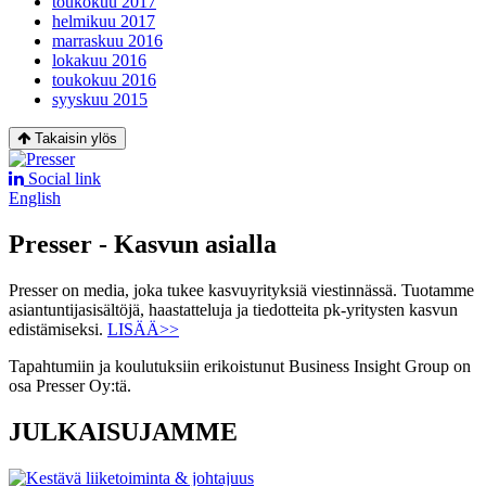
toukokuu 2017
helmikuu 2017
marraskuu 2016
lokakuu 2016
toukokuu 2016
syyskuu 2015
Takaisin ylös
Social link
English
Presser - Kasvun asialla
Presser on media, joka tukee kasvuyrityksiä viestinnässä. Tuotamme
asiantuntijasisältöjä, haastatteluja ja tiedotteita pk-yritysten kasvun
edistämiseksi.
LISÄÄ>>
Tapahtumiin ja koulutuksiin erikoistunut Business Insight Group on
osa Presser Oy:tä.
JULKAISUJAMME