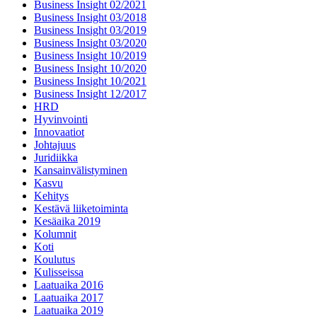
Business Insight 02/2021
Business Insight 03/2018
Business Insight 03/2019
Business Insight 03/2020
Business Insight 10/2019
Business Insight 10/2020
Business Insight 10/2021
Business Insight 12/2017
HRD
Hyvinvointi
Innovaatiot
Johtajuus
Juridiikka
Kansainvälistyminen
Kasvu
Kehitys
Kestävä liiketoiminta
Kesäaika 2019
Kolumnit
Koti
Koulutus
Kulisseissa
Laatuaika 2016
Laatuaika 2017
Laatuaika 2019