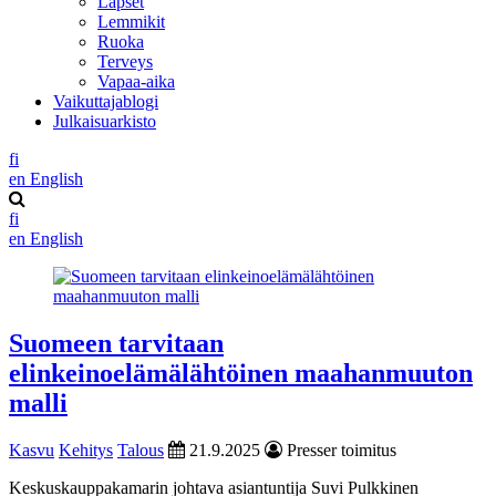
Lapset
Lemmikit
Ruoka
Terveys
Vapaa-aika
Vaikuttajablogi
Julkaisuarkisto
fi
en
English
fi
en
English
Suomeen tarvitaan
elinkeinoelämälähtöinen maahanmuuton
malli
Kasvu
Kehitys
Talous
21.9.2025
Presser toimitus
Keskuskauppakamarin johtava asiantuntija Suvi Pulkkinen