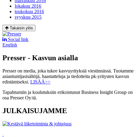
marraskuu 2016
lokakuu 2016
toukokuu 2016
syyskuu 2015
Takaisin ylös
Social link
English
Presser - Kasvun asialla
Presser on media, joka tukee kasvuyrityksiä viestinnässä. Tuotamme
asiantuntijasisältöjä, haastatteluja ja tiedotteita pk-yritysten kasvun
edistämiseksi.
LISÄÄ>>
Tapahtumiin ja koulutuksiin erikoistunut Business Insight Group on
osa Presser Oy:tä.
JULKAISUJAMME