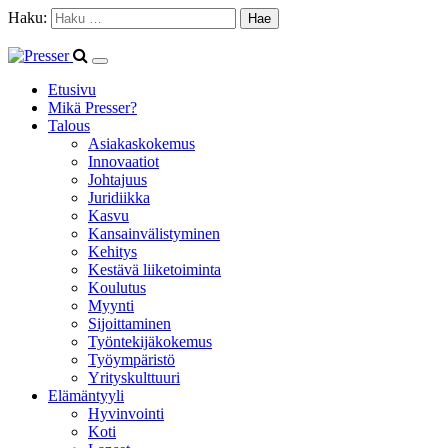
Haku:
Etusivu
Mikä Presser?
Talous
Asiakaskokemus
Innovaatiot
Johtajuus
Juridiikka
Kasvu
Kansainvälistyminen
Kehitys
Kestävä liiketoiminta
Koulutus
Myynti
Sijoittaminen
Työntekijäkokemus
Työympäristö
Yrityskulttuuri
Elämäntyyli
Hyvinvointi
Koti