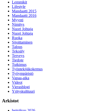
Lemmikit
Lifestyle
Mandaatti 2015
Mandaatti 2016
Myynti
Nimitys
Nuori Johtaja
Nuori Johtaja
Ruoka
Sijoittaminen
Talous
Tekoäly
Terveys
Tiedote
Tutkimus
Työntekijäkokemus
Työympäristö
Vapaa-aika
Videot
Vierasblogi
Yrityskulttuuri
Arkistot
heinäkuu 2026