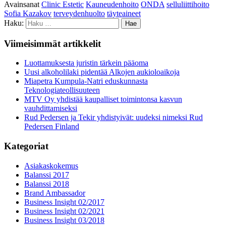
Avainsanat
Clinic Estetic
Kauneudenhoito
ONDA
selluliittihoito
Sofia Kazakov
terveydenhuolto
täyteaineet
Haku:
Viimeisimmät artikkelit
Luottamuksesta juristin tärkein pääoma
Uusi alkoholilaki pidentää Alkojen aukioloaikoja
Miapetra Kumpula-Natri eduskunnasta
Teknologiateollisuuteen
MTV Oy yhdistää kaupalliset toimintonsa kasvun
vauhdittamiseksi
Rud Pedersen ja Tekir yhdistyivät: uudeksi nimeksi Rud
Pedersen Finland
Kategoriat
Asiakaskokemus
Balanssi 2017
Balanssi 2018
Brand Ambassador
Business Insight 02/2017
Business Insight 02/2021
Business Insight 03/2018