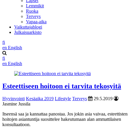
Lapset
Lemmikit
Ruoka
Terveys
Vapaa-aika
Vaikuttajablogi
Julkaisuarkisto
fi
en
English
fi
en
English
Esteettiseen hoitoon ei tarvita tekosyitä
Hyvinvointi
Kesäaika 2019
Lifestyle
Terveys
29.5.2019
Jasmine Jussila
Itseensä saa ja kannattaa panostaa. Jos jokin asia vaivaa, esteettisten
hoitojen asiantuntija suosittelee hakeutumaan alan ammattilaisen
konsultaatioon.