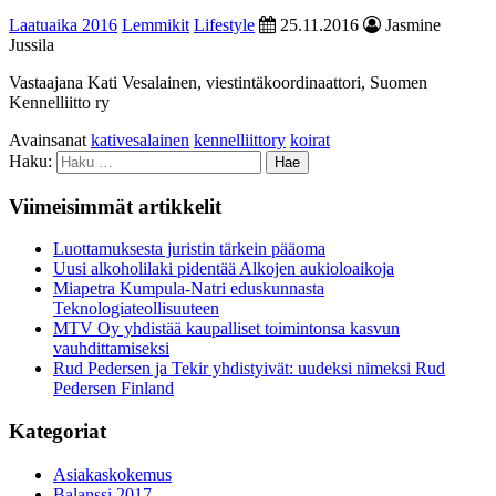
Laatuaika 2016
Lemmikit
Lifestyle
25.11.2016
Jasmine
Jussila
Vastaajana Kati Vesalainen, viestintäkoordinaattori, Suomen
Kennelliitto ry
Avainsanat
kativesalainen
kennelliittory
koirat
Haku:
Viimeisimmät artikkelit
Luottamuksesta juristin tärkein pääoma
Uusi alkoholilaki pidentää Alkojen aukioloaikoja
Miapetra Kumpula-Natri eduskunnasta
Teknologiateollisuuteen
MTV Oy yhdistää kaupalliset toimintonsa kasvun
vauhdittamiseksi
Rud Pedersen ja Tekir yhdistyivät: uudeksi nimeksi Rud
Pedersen Finland
Kategoriat
Asiakaskokemus
Balanssi 2017