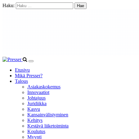
Haku:
Etusivu
Mikä Presser?
Talous
Asiakaskokemus
Innovaatiot
Johtajuus
Juridiikka
Kasvu
Kansainvälistyminen
Kehitys
Kestävä liiketoiminta
Koulutus
Myynti