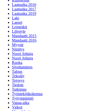
Kulisseissa
Laatuaika 2016
Laatuaika 2017
Laatuaika 2019
Laki
Lapset
Lemmikit
Lifestyle
Mandaatti 2015
Mandaatti 2016
Myynti
Nimitys
Nuori Johtaja
Nuori Johtaja
Ruoka
Sijoittaminen
Talous
Tekoäly
Terveys
Tiedote
Tutkimus
Työntekijäkokemus
Työympäristö
Vapaa-aika
Videot