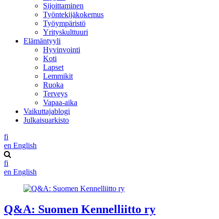
Sijoittaminen
Työntekijäkokemus
Työympäristö
Yrityskulttuuri
Elämäntyyli
Hyvinvointi
Koti
Lapset
Lemmikit
Ruoka
Terveys
Vapaa-aika
Vaikuttajablogi
Julkaisuarkisto
fi
en
English
fi
en
English
Q&A: Suomen Kennelliitto ry