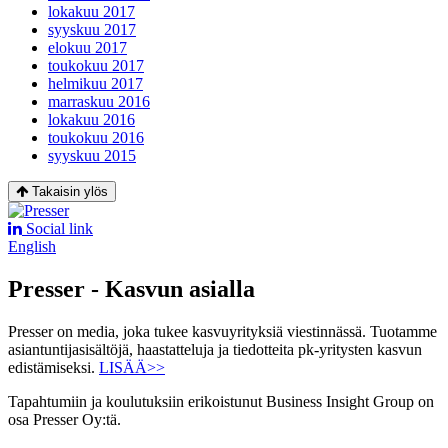
lokakuu 2017
syyskuu 2017
elokuu 2017
toukokuu 2017
helmikuu 2017
marraskuu 2016
lokakuu 2016
toukokuu 2016
syyskuu 2015
Takaisin ylös
Social link
English
Presser - Kasvun asialla
Presser on media, joka tukee kasvuyrityksiä viestinnässä. Tuotamme
asiantuntijasisältöjä, haastatteluja ja tiedotteita pk-yritysten kasvun
edistämiseksi.
LISÄÄ>>
Tapahtumiin ja koulutuksiin erikoistunut Business Insight Group on
osa Presser Oy:tä.