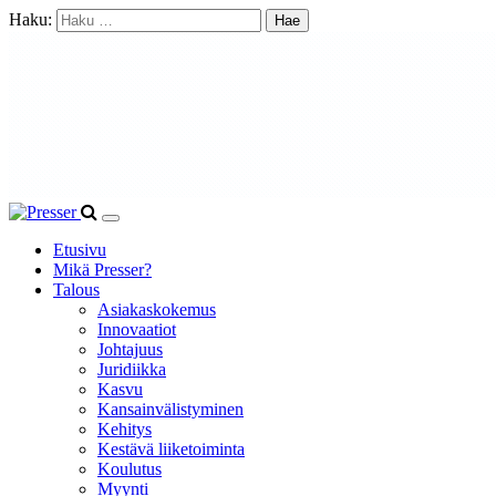
Haku:
Etusivu
Mikä Presser?
Talous
Asiakaskokemus
Innovaatiot
Johtajuus
Juridiikka
Kasvu
Kansainvälistyminen
Kehitys
Kestävä liiketoiminta
Koulutus
Myynti