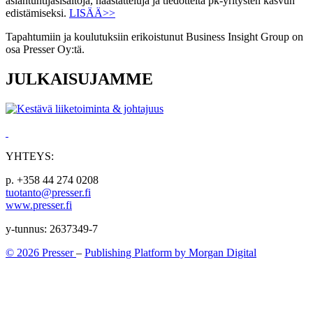
asiantuntijasisältöjä, haastatteluja ja tiedotteita pk-yritysten kasvun
edistämiseksi.
LISÄÄ>>
Tapahtumiin ja koulutuksiin erikoistunut Business Insight Group on
osa Presser Oy:tä.
JULKAISUJAMME
YHTEYS:
p. +358 44 274 0208
tuotanto@presser.fi
www.presser.fi
y-tunnus: 2637349-7
© 2026 Presser
–
Publishing Platform by Morgan Digital