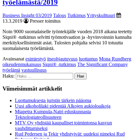
työelämästä/2019
Business Insight 03/2019
Talous
Tutkimus
Yrityskulttuuri
13.3.2019
Presser toimitus
Noin 9000 suomalaiselle työntekijälle vuoden 2018 aikana teetetty
Siqni® -tutkimus selvitti työmotivaation ja -hyvinvoinnin kannalta
merkityksellisimmät asiat. Tulosten pohjalta selvisi 10 totuutta
suomalaisesta työelämästä.
Avainsanat
esimiestyö
itseohjautuvuus
luottamus
Mona Rundberg
oikeudenmukaisuus
Siqni® -tutkimus
The Significant Company
työelämä
vastuullisuus
Haku:
Viimeisimmät artikkelit
Luottamuksesta juristin tärkein pääoma
Uusi alkoholilaki pidentää Alkojen aukioloaikoja
Miapetra Kumpula-Natri eduskunnasta
Teknologiateollisuuteen
MTV Oy yhdistää kaupalliset toimintonsa kasvun
vauhdittamiseksi
Rud Pedersen ja Tekir yhdistyivät: uudeksi nimeksi Rud