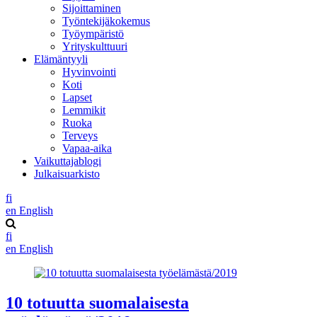
Sijoittaminen
Työntekijäkokemus
Työympäristö
Yrityskulttuuri
Elämäntyyli
Hyvinvointi
Koti
Lapset
Lemmikit
Ruoka
Terveys
Vapaa-aika
Vaikuttajablogi
Julkaisuarkisto
fi
en
English
fi
en
English
10 totuutta suomalaisesta