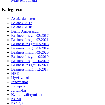
Pedersen Finland
Kategoriat
Asiakaskokemus
Balanssi 2017
Balanssi 2018
Brand Ambassador
Business Insight 02/2017
Business Insight 02/2021
Business Insight 03/2018
Business Insight 03/2019
Business Insight 03/2020
Business Insight 10/2019
Business Insight 10/2020
Business Insight 10/2021
Business Insight 12/2017
HRD
Hyvinvointi
Innovaatiot
Johtajuus
Juridiikka
Kansainvälistyminen
Kasvu
Kehitys