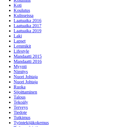
Kolumnit
Koti
Koulutus
Kulisseissa
Laatuaika 2016
Laatuaika 2017
Laatuaika 2019
Laki
Lapset
Lemmikit
Lifestyle
Mandaatti 2015
Mandaatti 2016
Myynti
Nimitys
Nuori Johtaja
Nuori Johtaja
Ruoka
Sijoittaminen
Talous
Tekoäly
Terveys
Tiedote
Tutkimus
Työntekijäkokemus