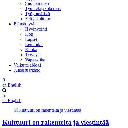
Sijoittaminen
Työntekijäkokemus
Työympäristö
Yrityskulttuuri
Elämäntyyli
Hyvinvointi
Koti
Lapset
Lemmikit
Ruoka
Terveys
Vapaa-aika
Vaikuttajablogi
Julkaisuarkisto
fi
en
English
fi
en
English
Kulttuuri on rakenteita ja viestintää