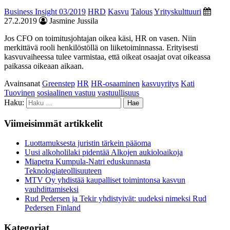
Business Insight 03/2019
HRD
Kasvu
Talous
Yrityskulttuuri
27.2.2019
Jasmine Jussila
Jos CFO on toimitusjohtajan oikea käsi, HR on vasen. Niin
merkittävä rooli henkilöstöllä on liiketoiminnassa. Erityisesti
kasvuvaiheessa tulee varmistaa, että oikeat osaajat ovat oikeassa
paikassa oikeaan aikaan.
Avainsanat
Greenstep
HR
HR-osaaminen
kasvuyritys
Kati
Tuovinen
sosiaalinen vastuu
vastuullisuus
Haku:
Viimeisimmät artikkelit
Luottamuksesta juristin tärkein pääoma
Uusi alkoholilaki pidentää Alkojen aukioloaikoja
Miapetra Kumpula-Natri eduskunnasta
Teknologiateollisuuteen
MTV Oy yhdistää kaupalliset toimintonsa kasvun
vauhdittamiseksi
Rud Pedersen ja Tekir yhdistyivät: uudeksi nimeksi Rud
Pedersen Finland
Kategoriat