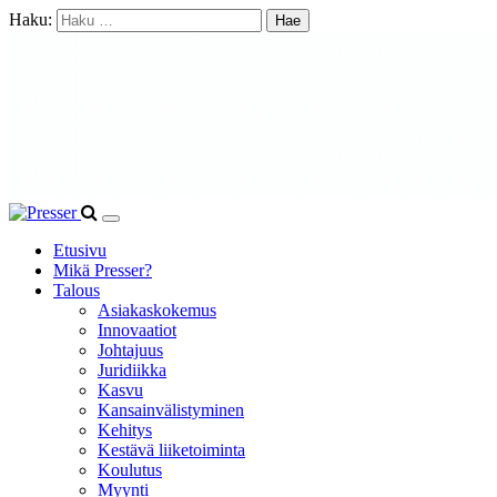
Haku:
Etusivu
Mikä Presser?
Talous
Asiakaskokemus
Innovaatiot
Johtajuus
Juridiikka
Kasvu
Kansainvälistyminen
Kehitys
Kestävä liiketoiminta
Koulutus
Myynti