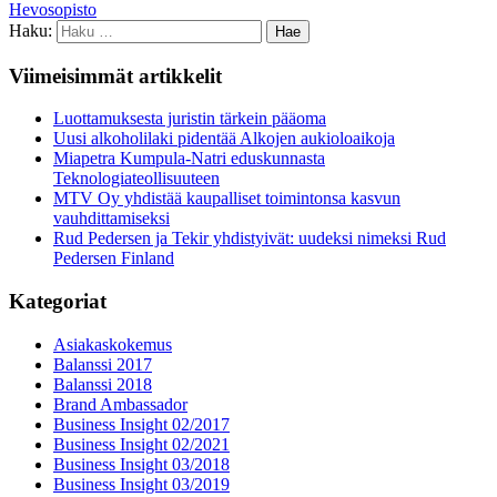
Hevosopisto
Haku:
Viimeisimmät artikkelit
Luottamuksesta juristin tärkein pääoma
Uusi alkoholilaki pidentää Alkojen aukioloaikoja
Miapetra Kumpula-Natri eduskunnasta
Teknologiateollisuuteen
MTV Oy yhdistää kaupalliset toimintonsa kasvun
vauhdittamiseksi
Rud Pedersen ja Tekir yhdistyivät: uudeksi nimeksi Rud
Pedersen Finland
Kategoriat
Asiakaskokemus
Balanssi 2017
Balanssi 2018
Brand Ambassador
Business Insight 02/2017
Business Insight 02/2021
Business Insight 03/2018
Business Insight 03/2019