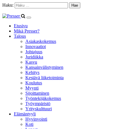
Haku:
Etusivu
Mikä Presser?
Talous
Asiakaskokemus
Innovaatiot
Johtajuus
Juridiikka
Kasvu
Kansainvälistyminen
Kehitys
Kestävä liiketoiminta
Koulutus
Myynti
Sijoittaminen
Työntekijäkokemus
Työympäristö
Yrityskulttuuri
Elämäntyyli
Hyvinvointi
Koti