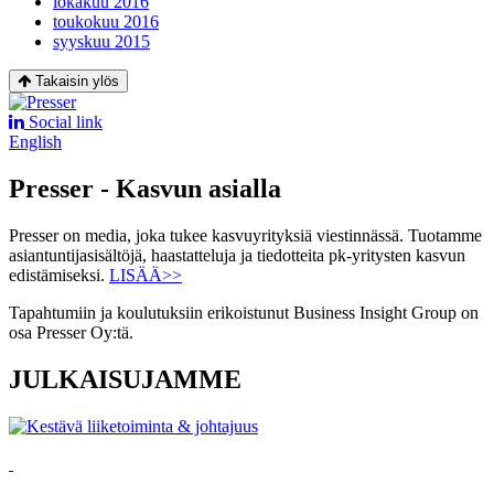
lokakuu 2016
toukokuu 2016
syyskuu 2015
Takaisin ylös
Social link
English
Presser - Kasvun asialla
Presser on media, joka tukee kasvuyrityksiä viestinnässä. Tuotamme
asiantuntijasisältöjä, haastatteluja ja tiedotteita pk-yritysten kasvun
edistämiseksi.
LISÄÄ>>
Tapahtumiin ja koulutuksiin erikoistunut Business Insight Group on
osa Presser Oy:tä.
JULKAISUJAMME