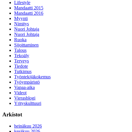
Lifestyle
Mandaatti 2015
Mandaatti 2016
Myynti
Nimitys
Nuori Johtaja
Nuori Johtaja
Ruoka
Sijoittaminen
Talous
Tekoäly
Terveys
Tiedote
Tutkimus
Työntekijäkokemus
Työympäristö
Vapaa-aika
Videot
Vierasblogi
Yrityskulttuuri
Arkistot
heinäkuu 2026
kesäkuu 2026