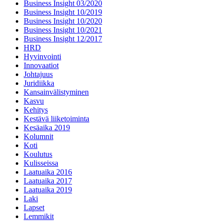
Business Insight 03/2020
Business Insight 10/2019
Business Insight 10/2020
Business Insight 10/2021
Business Insight 12/2017
HRD
Hyvinvointi
Innovaatiot
Johtajuus
Juridiikka
Kansainvälistyminen
Kasvu
Kehitys
Kestävä liiketoiminta
Kesäaika 2019
Kolumnit
Koti
Koulutus
Kulisseissa
Laatuaika 2016
Laatuaika 2017
Laatuaika 2019
Laki
Lapset
Lemmikit