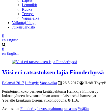
Lapset
Lemmikit
Ruoka
Terveys
Vapaa-aika
Vaikuttajablogi
Julkaisuarkisto
fi
en
English
fi
en
English
Viisi eri ratsastuksen lajia Finnderbyssä
Balanssi 2017
Lifestyle
Vapaa-aika
26.5.2017
Heidi Töyrylä
Perinteinen koko perheen kesätapahtuma Hankkija Finnderby
kokoaa yhteen hevosmaailman ammattilaiset sekä harrastajat
Ypäjälle kesäkuun toisena viikonloppuna, 8-11.6.
Avainsanat
Finnderby
hevostapahtuma
ratsastus
Ypäjän