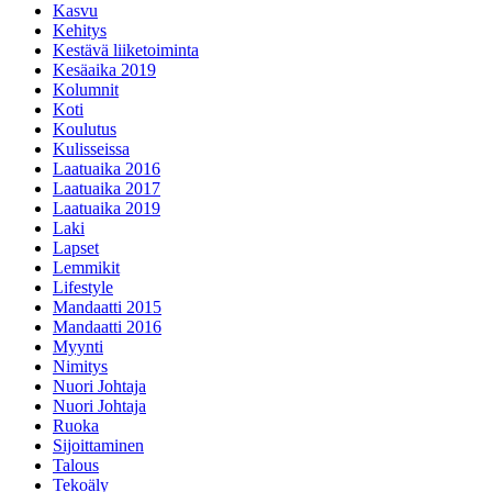
Kasvu
Kehitys
Kestävä liiketoiminta
Kesäaika 2019
Kolumnit
Koti
Koulutus
Kulisseissa
Laatuaika 2016
Laatuaika 2017
Laatuaika 2019
Laki
Lapset
Lemmikit
Lifestyle
Mandaatti 2015
Mandaatti 2016
Myynti
Nimitys
Nuori Johtaja
Nuori Johtaja
Ruoka
Sijoittaminen
Talous
Tekoäly