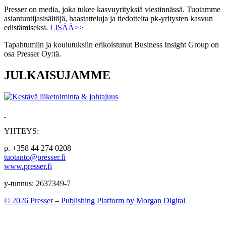
Presser on media, joka tukee kasvuyrityksiä viestinnässä. Tuotamme
asiantuntijasisältöjä, haastatteluja ja tiedotteita pk-yritysten kasvun
edistämiseksi.
LISÄÄ>>
Tapahtumiin ja koulutuksiin erikoistunut Business Insight Group on
osa Presser Oy:tä.
JULKAISUJAMME
YHTEYS:
p. +358 44 274 0208
tuotanto@presser.fi
www.presser.fi
y-tunnus: 2637349-7
© 2026 Presser
–
Publishing Platform by Morgan Digital