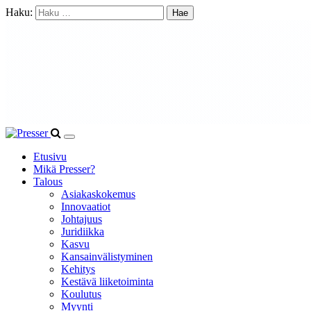
Haku:
Etusivu
Mikä Presser?
Talous
Asiakaskokemus
Innovaatiot
Johtajuus
Juridiikka
Kasvu
Kansainvälistyminen
Kehitys
Kestävä liiketoiminta
Koulutus
Myynti