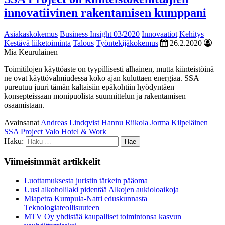
innovatiivinen rakentamisen kumppani
Asiakaskokemus
Business Insight 03/2020
Innovaatiot
Kehitys
Kestävä liiketoiminta
Talous
Työntekijäkokemus
26.2.2020
Mia Keurulainen
Toimitilojen käyttöaste on tyypillisesti alhainen, mutta kiinteistöinä
ne ovat käyttövalmiudessa koko ajan kuluttaen energiaa. SSA
pureutuu juuri tämän kaltaisiin epäkohtiin hyödyntäen
konsepteissaan monipuolista suunnittelun ja rakentamisen
osaamistaan.
Avainsanat
Andreas Lindqvist
Hannu Riikola
Jorma Kilpeläinen
SSA Project
Valo Hotel & Work
Haku:
Viimeisimmät artikkelit
Luottamuksesta juristin tärkein pääoma
Uusi alkoholilaki pidentää Alkojen aukioloaikoja
Miapetra Kumpula-Natri eduskunnasta
Teknologiateollisuuteen
MTV Oy yhdistää kaupalliset toimintonsa kasvun