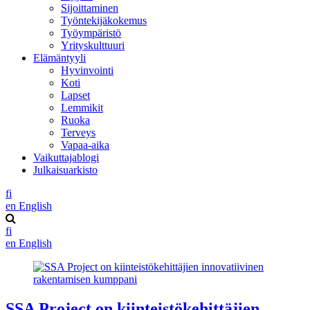
Sijoittaminen
Työntekijäkokemus
Työympäristö
Yrityskulttuuri
Elämäntyyli
Hyvinvointi
Koti
Lapset
Lemmikit
Ruoka
Terveys
Vapaa-aika
Vaikuttajablogi
Julkaisuarkisto
fi
en
English
fi
en
English
SSA Project on kiinteistökehittäjien