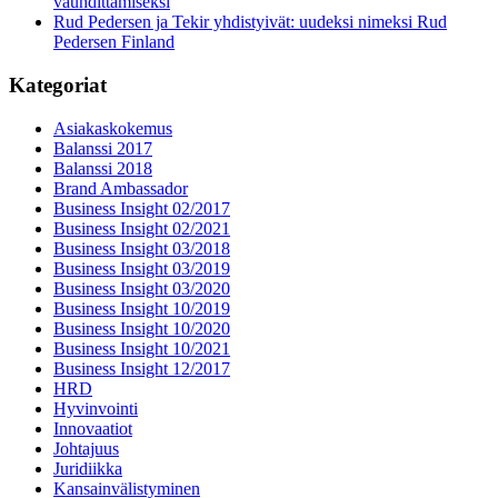
vauhdittamiseksi
Rud Pedersen ja Tekir yhdistyivät: uudeksi nimeksi Rud
Pedersen Finland
Kategoriat
Asiakaskokemus
Balanssi 2017
Balanssi 2018
Brand Ambassador
Business Insight 02/2017
Business Insight 02/2021
Business Insight 03/2018
Business Insight 03/2019
Business Insight 03/2020
Business Insight 10/2019
Business Insight 10/2020
Business Insight 10/2021
Business Insight 12/2017
HRD
Hyvinvointi
Innovaatiot
Johtajuus
Juridiikka
Kansainvälistyminen