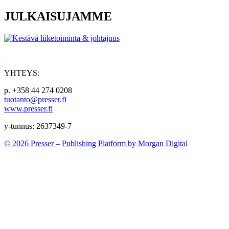
JULKAISUJAMME
YHTEYS:
p. +358 44 274 0208
tuotanto@presser.fi
www.presser.fi
y-tunnus: 2637349-7
© 2026 Presser
–
Publishing Platform by Morgan Digital