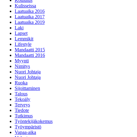
Koulutus
Kulisseissa
Laatuaika 2016
Laatuaika 2017
Laatuaika 2019
Laki
Lapset
Lemmikit
Lifestyle
Mandaatti 2015
Mandaatti 2016
Myynti
Nimitys
Nuori Johtaja
Nuori Johtaja
Ruoka
Sijoittaminen
Talous
Tekoäly
Terveys
Tiedote
Tutkimus
Työntekijäkokemus
Työympäristö
Vapaa-aika