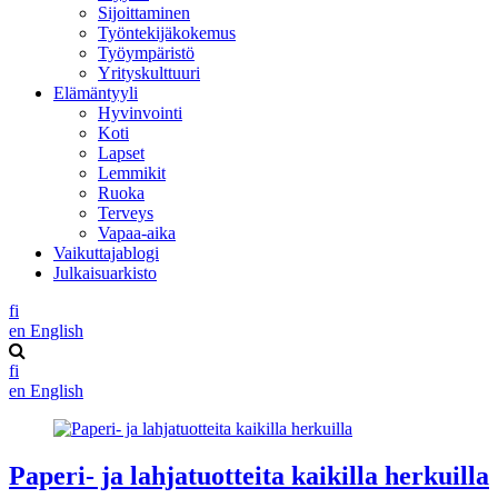
Sijoittaminen
Työntekijäkokemus
Työympäristö
Yrityskulttuuri
Elämäntyyli
Hyvinvointi
Koti
Lapset
Lemmikit
Ruoka
Terveys
Vapaa-aika
Vaikuttajablogi
Julkaisuarkisto
fi
en
English
fi
en
English
Paperi- ja lahjatuotteita kaikilla herkuilla