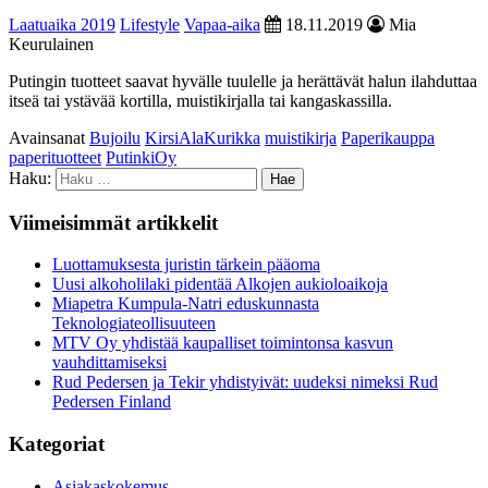
Laatuaika 2019
Lifestyle
Vapaa-aika
18.11.2019
Mia
Keurulainen
Putingin tuotteet saavat hyvälle tuulelle ja herättävät halun ilahduttaa
itseä tai ystävää kortilla, muistikirjalla tai kangaskassilla.
Avainsanat
Bujoilu
KirsiAlaKurikka
muistikirja
Paperikauppa
paperituotteet
PutinkiOy
Haku:
Viimeisimmät artikkelit
Luottamuksesta juristin tärkein pääoma
Uusi alkoholilaki pidentää Alkojen aukioloaikoja
Miapetra Kumpula-Natri eduskunnasta
Teknologiateollisuuteen
MTV Oy yhdistää kaupalliset toimintonsa kasvun
vauhdittamiseksi
Rud Pedersen ja Tekir yhdistyivät: uudeksi nimeksi Rud
Pedersen Finland
Kategoriat
Asiakaskokemus