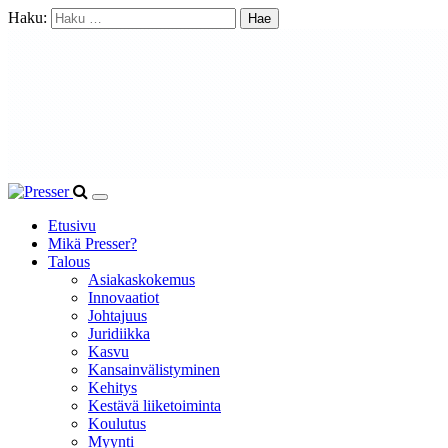
Haku:
Etusivu
Mikä Presser?
Talous
Asiakaskokemus
Innovaatiot
Johtajuus
Juridiikka
Kasvu
Kansainvälistyminen
Kehitys
Kestävä liiketoiminta
Koulutus
Myynti