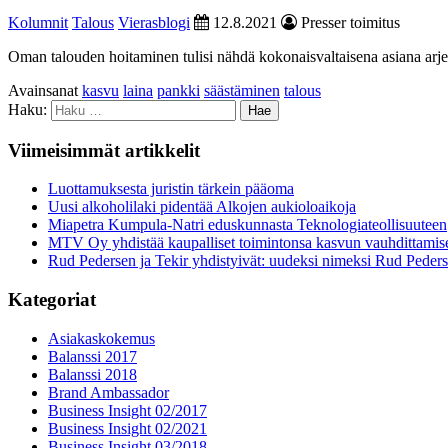
Kolumnit
Talous
Vierasblogi
12.8.2021
Presser toimitus
Oman talouden hoitaminen tulisi nähdä kokonaisvaltaisena asiana arjes
Avainsanat
kasvu
laina
pankki
säästäminen
talous
Haku:
Viimeisimmät artikkelit
Luottamuksesta juristin tärkein pääoma
Uusi alkoholilaki pidentää Alkojen aukioloaikoja
Miapetra Kumpula-Natri eduskunnasta Teknologiateollisuuteen
MTV Oy yhdistää kaupalliset toimintonsa kasvun vauhdittamis
Rud Pedersen ja Tekir yhdistyivät: uudeksi nimeksi Rud Peder
Kategoriat
Asiakaskokemus
Balanssi 2017
Balanssi 2018
Brand Ambassador
Business Insight 02/2017
Business Insight 02/2021
Business Insight 03/2018