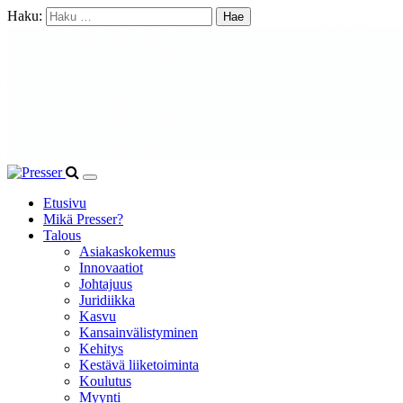
Haku:
Etusivu
Mikä Presser?
Talous
Asiakaskokemus
Innovaatiot
Johtajuus
Juridiikka
Kasvu
Kansainvälistyminen
Kehitys
Kestävä liiketoiminta
Koulutus
Myynti