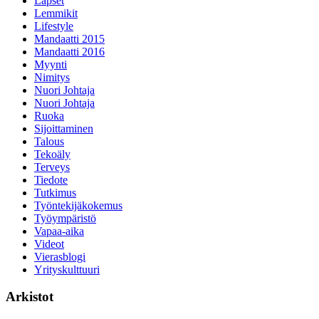
Lapset
Lemmikit
Lifestyle
Mandaatti 2015
Mandaatti 2016
Myynti
Nimitys
Nuori Johtaja
Nuori Johtaja
Ruoka
Sijoittaminen
Talous
Tekoäly
Terveys
Tiedote
Tutkimus
Työntekijäkokemus
Työympäristö
Vapaa-aika
Videot
Vierasblogi
Yrityskulttuuri
Arkistot