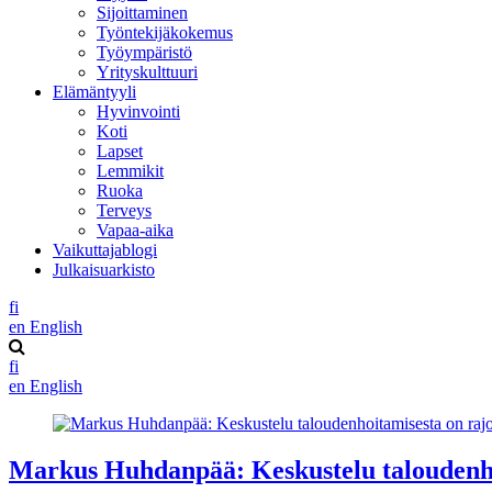
Sijoittaminen
Työntekijäkokemus
Työympäristö
Yrityskulttuuri
Elämäntyyli
Hyvinvointi
Koti
Lapset
Lemmikit
Ruoka
Terveys
Vapaa-aika
Vaikuttajablogi
Julkaisuarkisto
fi
en
English
fi
en
English
Markus Huhdanpää: Keskustelu taloudenho