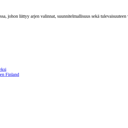
sa, johon liittyy arjen valinnat, suunnitelmallisuus sekä tulevaisuuteen
eksi
sen Finland