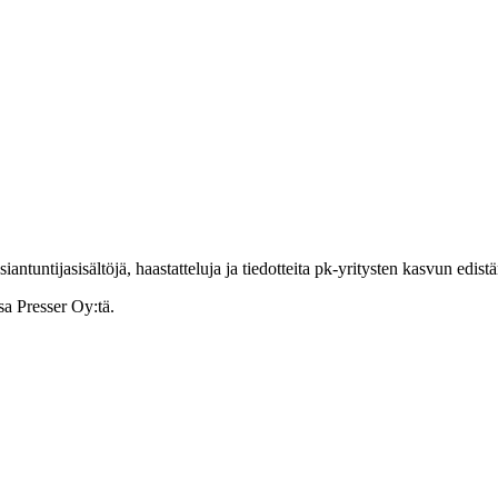
ntuntijasisältöjä, haastatteluja ja tiedotteita pk-yritysten kasvun edist
sa Presser Oy:tä.