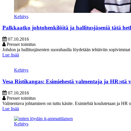
Kehitys
Palkkaatko johtohenkilöitä ja hallitusjäseniä tätä het
07.10.2016
Presser toimitus
Johdon ja hallitusjäsenten suorahaulla löydetään tehtäviin sopivimmat kan
Lue lisää
Kehitys
Vesa Ristikangas: Esimiehestä valmentaja ja HR:stä v
07.10.2016
Presser toimitus
Valmentava johtaminen on tuttu käsite. Esimiehiä koulutetaan ja HR on
Lue lisää
Kehitys