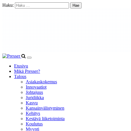
Haku:
Etusivu
Mikä Presser?
Talous
Asiakaskokemus
Innovaatiot
Johtajuus
Juridiikka
Kasvu
Kansainvälistyminen
Kehitys
Kestävä liiketoiminta
Koulutus
Myynti