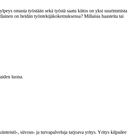
n ylpeys omasta työstään sekä työstä saatu kiitos on yksi suurimmista
illainen on heidän työntekijäkokemuksensa? Millaisia haasteita tai
kaiden luona.
teistö-, siivous- ja turvapalveluja tarjoava yritys. Yritys kilpailee