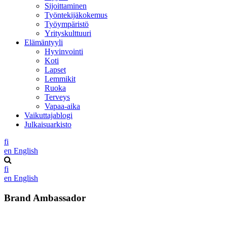
Sijoittaminen
Työntekijäkokemus
Työympäristö
Yrityskulttuuri
Elämäntyyli
Hyvinvointi
Koti
Lapset
Lemmikit
Ruoka
Terveys
Vapaa-aika
Vaikuttajablogi
Julkaisuarkisto
fi
en
English
fi
en
English
Brand Ambassador