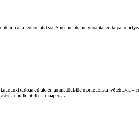
aikkien aikojen ennätyksiä. Samaan aikaan työnantajien kilpailu tietyi
kaupunki tarjoaa eri alojen ammattilaisille monipuolisia työtehtäviä – 
tystarinoille otollista maaperää.