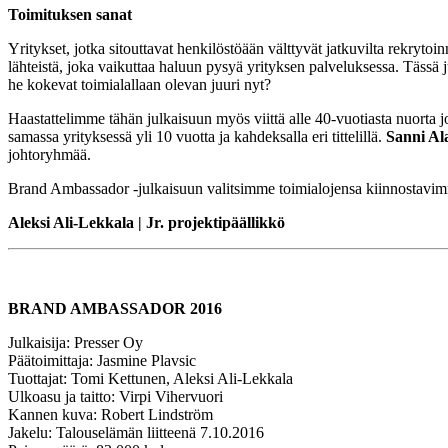
Toimituksen sanat
Yritykset, jotka sitouttavat henkilöstöään välttyvät jatkuvilta rekryto
lähteistä, joka vaikuttaa haluun pysyä yrityksen palveluksessa. Tässä 
he kokevat toimialallaan olevan juuri nyt?
Haastattelimme tähän julkaisuun myös viittä alle 40-vuotiasta nuorta j
samassa yrityksessä yli 10 vuotta ja kahdeksalla eri tittelillä.
Sanni Al
johtoryhmää.
Brand Ambassador -julkaisuun valitsimme toimialojensa kiinnostavimmat k
Aleksi Ali-Lekkala | Jr. projektipäällikkö
BRAND AMBASSADOR 2016
Julkaisija: Presser Oy
Päätoimittaja: Jasmine Plavsic
Tuottajat: Tomi Kettunen, Aleksi Ali-Lekkala
Ulkoasu ja taitto: Virpi Vihervuori
Kannen kuva: Robert Lindström
Jakelu: Talouselämän liitteenä 7.10.2016