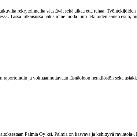
jatkuvilta rekrytoinneilta säästävät sekä aikaa että rahaa. Työntekijöide
essa. Tässä julkaisussa halusimme tuoda juuri tekijöiden äänen esiin, m
än raportointiin ja voimaannuttavaan läsnäoloon henkilöstön sekä asiak
toksestaan Palmia Oy:ksi. Palmia on kasvava ja kehittyvä ravintola-, kiin