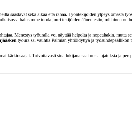
inneilta säästävät sekä aikaa että rahaa. Työntekijöiden ylpeys omasta ty
julkaisussa halusimme tuoda juuri tekijöiden äänen esiin, millainen on 
ohtajaa. Menestys työuralla voi näyttää helpolta ja nopealtakin, mutta s
ajääsken
työura sai vauhtia Palmian yhtiöidyttyä ja työsuhdepäällikön ti
ärkiosaajat. Toivottavasti sinä lukijana saat uusia ajatuksia ja perspek