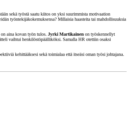
östään sekä työstä saatu kiitos on yksi suurimmista motivaation
heidän työntekijäkokemuksensa? Millaisia haasteita tai mahdollisuuksia
e on aina kovan työn tulos.
Jyrki Martikainen
on työskennellyt
tteli vaihtui henkilöstöpäälliköksi. Samalla HR otettiin osaksi
tiiviä kehittääksesi sekä toimialaa että itseäsi oman työsi johtajana.