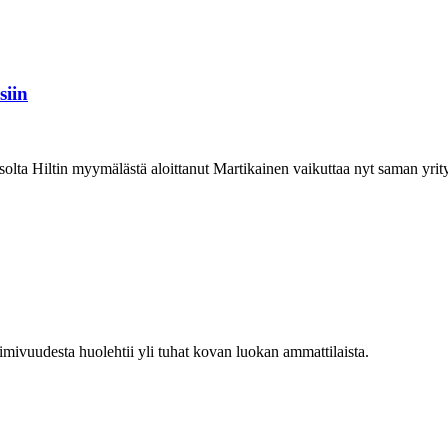
siin
solta Hiltin myymälästä aloittanut Martikainen vaikuttaa nyt saman yri
mivuudesta huolehtii yli tuhat kovan luokan ammattilaista.