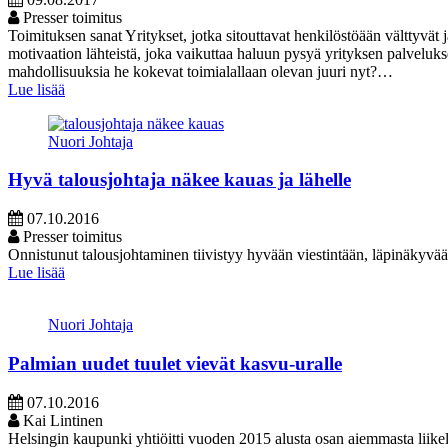
Presser toimitus
Toimituksen sanat Yritykset, jotka sitouttavat henkilöstöään välttyvät 
motivaation lähteistä, joka vaikuttaa haluun pysyä yrityksen palveluks
mahdollisuuksia he kokevat toimialallaan olevan juuri nyt?…
Lue lisää
Nuori Johtaja
Hyvä talousjohtaja näkee kauas ja lähelle
07.10.2016
Presser toimitus
Onnistunut talousjohtaminen tiivistyy hyvään viestintään, läpinäkyvä
Lue lisää
Nuori Johtaja
Palmian uudet tuulet vievät kasvu-uralle
07.10.2016
Kai Lintinen
Helsingin kaupunki yhtiöitti vuoden 2015 alusta osan aiemmasta liikelai