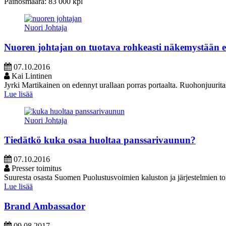
Painosmäärä: 83 000 kpl
Nuori Johtaja
Nuoren johtajan on tuotava rohkeasti näkemystään e
07.10.2016
Kai Lintinen
Jyrki Martikainen on edennyt urallaan porras portaalta. Ruohonjuurita
Lue lisää
Nuori Johtaja
Tiedätkö kuka osaa huoltaa panssarivaunun?
07.10.2016
Presser toimitus
Suuresta osasta Suomen Puolustusvoimien kaluston ja järjestelmien toi
Lue lisää
Brand Ambassador
09.08.2017