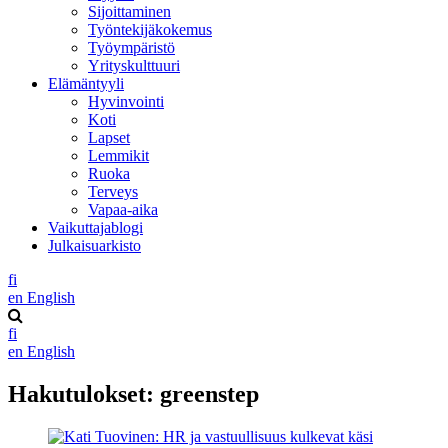
Sijoittaminen
Työntekijäkokemus
Työympäristö
Yrityskulttuuri
Elämäntyyli
Hyvinvointi
Koti
Lapset
Lemmikit
Ruoka
Terveys
Vapaa-aika
Vaikuttajablogi
Julkaisuarkisto
fi
en
English
fi
en
English
Hakutulokset:
greenstep