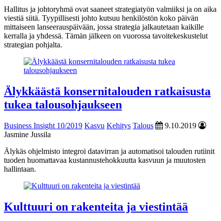
Hallitus ja johtoryhmä ovat saaneet strategiatyön valmiiksi ja on aika
viestiä siitä. Tyypillisesti johto kutsuu henkilöstön koko päivän
mittaiseen lanseerauspäivään, jossa strategia jalkautetaan kaikille
kerralla ja yhdessä. Tämän jälkeen on vuorossa tavoitekeskustelut
strategian pohjalta.
Älykkäästä konsernitalouden ratkaisusta
tukea talousohjaukseen
Business Insight 10/2019
Kasvu
Kehitys
Talous
9.10.2019
Jasmine Jussila
Älykäs ohjelmisto integroi datavirran ja automatisoi talouden rutiinit
tuoden huomattavaa kustannustehokkuutta kasvuun ja muutosten
hallintaan.
Kulttuuri on rakenteita ja viestintää