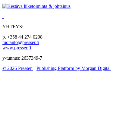
YHTEYS:
p. +358 44 274 0208
tuotanto@presser.fi
www.presser.fi
y-tunnus: 2637349-7
© 2026 Presser
–
Publishing Platform by Morgan Digital