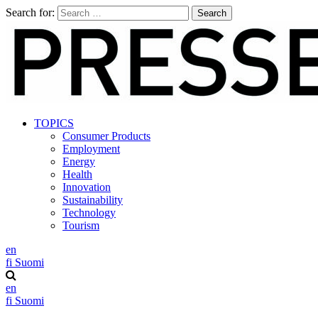
Search for:
TOPICS
Consumer Products
Employment
Energy
Health
Innovation
Sustainability
Technology
Tourism
en
fi
Suomi
en
fi
Suomi