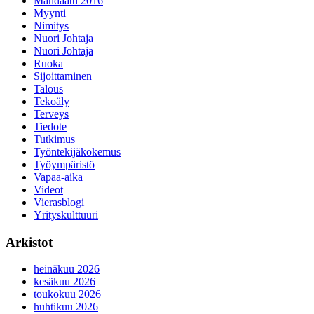
Mandaatti 2016
Myynti
Nimitys
Nuori Johtaja
Nuori Johtaja
Ruoka
Sijoittaminen
Talous
Tekoäly
Terveys
Tiedote
Tutkimus
Työntekijäkokemus
Työympäristö
Vapaa-aika
Videot
Vierasblogi
Yrityskulttuuri
Arkistot
heinäkuu 2026
kesäkuu 2026
toukokuu 2026
huhtikuu 2026