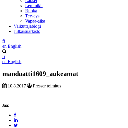
Lapset
Lemmikit
Ruoka
Terveys
Vapaa-aika
Vaikuttajablogi
Julkaisuarkisto
fi
en
English
fi
en
English
mandaatti1609_aukeamat
10.8.2017
Presser toimitus
Jaa: