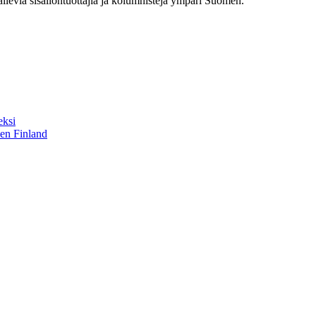
railevia sisällöntuottajia ja kolumnisteja ympäri Suomen.
eksi
sen Finland