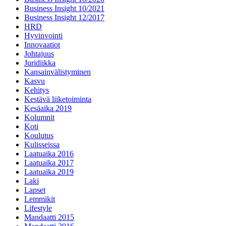
Business Insight 10/2021
Business Insight 12/2017
HRD
Hyvinvointi
Innovaatiot
Johtajuus
Juridiikka
Kansainvälistyminen
Kasvu
Kehitys
Kestävä liiketoiminta
Kesäaika 2019
Kolumnit
Koti
Koulutus
Kulisseissa
Laatuaika 2016
Laatuaika 2017
Laatuaika 2019
Laki
Lapset
Lemmikit
Lifestyle
Mandaatti 2015