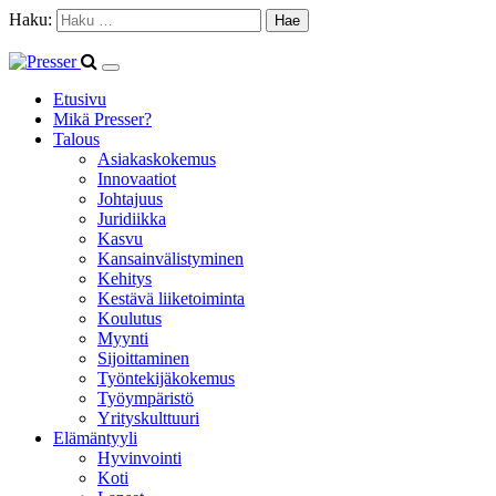
Haku:
Etusivu
Mikä Presser?
Talous
Asiakaskokemus
Innovaatiot
Johtajuus
Juridiikka
Kasvu
Kansainvälistyminen
Kehitys
Kestävä liiketoiminta
Koulutus
Myynti
Sijoittaminen
Työntekijäkokemus
Työympäristö
Yrityskulttuuri
Elämäntyyli
Hyvinvointi
Koti