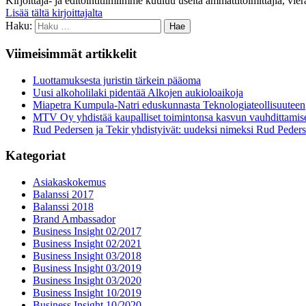
Kirjoittaja- ja editointitiimiimme kuuluu useita ammattitoimittajia, vie
Lisää tältä kirjoittajalta
Haku:
Viimeisimmät artikkelit
Luottamuksesta juristin tärkein pääoma
Uusi alkoholilaki pidentää Alkojen aukioloaikoja
Miapetra Kumpula-Natri eduskunnasta Teknologiateollisuuteen
MTV Oy yhdistää kaupalliset toimintonsa kasvun vauhdittamis
Rud Pedersen ja Tekir yhdistyivät: uudeksi nimeksi Rud Peder
Kategoriat
Asiakaskokemus
Balanssi 2017
Balanssi 2018
Brand Ambassador
Business Insight 02/2017
Business Insight 02/2021
Business Insight 03/2018
Business Insight 03/2019
Business Insight 03/2020
Business Insight 10/2019
Business Insight 10/2020