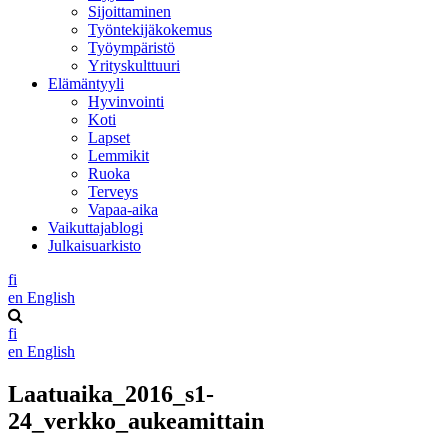
Sijoittaminen
Työntekijäkokemus
Työympäristö
Yrityskulttuuri
Elämäntyyli
Hyvinvointi
Koti
Lapset
Lemmikit
Ruoka
Terveys
Vapaa-aika
Vaikuttajablogi
Julkaisuarkisto
fi
en
English
fi
en
English
Laatuaika_2016_s1-
24_verkko_aukeamittain