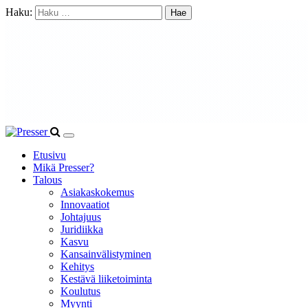
Haku:
Etusivu
Mikä Presser?
Talous
Asiakaskokemus
Innovaatiot
Johtajuus
Juridiikka
Kasvu
Kansainvälistyminen
Kehitys
Kestävä liiketoiminta
Koulutus
Myynti