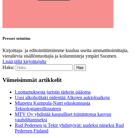
Presser toimitus
Kirjoittaja- ja editointitiimiimme kuuluu useita ammattitoimittajia,
vierailevia sisällöntuottajia ja kolumnisteja ympäri Suomen.
Lisää tältä kirjoittajalta
Haku:
Viimeisimmät artikkelit
Luottamuksesta juristin tärkein pääoma
Uusi alkoholilaki pidentää Alkojen aukioloaikoja
Miapetra Kumpula-Natri eduskunnasta
Teknologiateollisuuteen
MTV Oy yhdistää kaupalliset toimintonsa kasvun
vauhdittamiseksi
Rud Pedersen ja Tekir yhdistyivät: uudeksi nimeksi Rud
Pedersen Finland