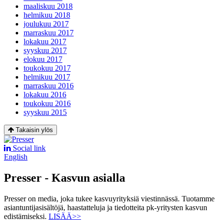
maaliskuu 2018
helmikuu 2018
joulukuu 2017
marraskuu 2017
lokakuu 2017
syyskuu 2017
elokuu 2017
toukokuu 2017
helmikuu 2017
marraskuu 2016
lokakuu 2016
toukokuu 2016
syyskuu 2015
Takaisin ylös
Social link
English
Presser - Kasvun asialla
Presser on media, joka tukee kasvuyrityksiä viestinnässä. Tuotamme
asiantuntijasisältöjä, haastatteluja ja tiedotteita pk-yritysten kasvun
edistämiseksi.
LISÄÄ>>