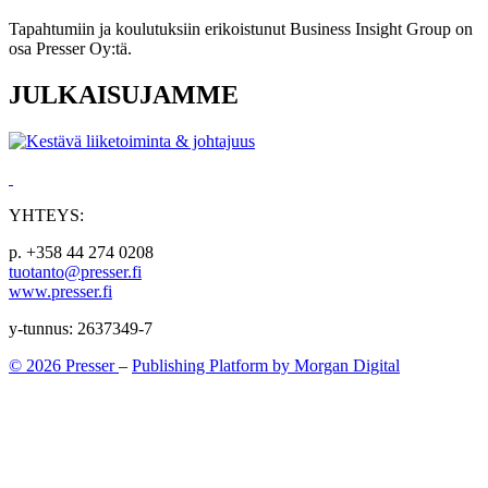
Tapahtumiin ja koulutuksiin erikoistunut Business Insight Group on
osa Presser Oy:tä.
JULKAISUJAMME
YHTEYS:
p. +358 44 274 0208
tuotanto@presser.fi
www.presser.fi
y-tunnus: 2637349-7
© 2026 Presser
–
Publishing Platform by Morgan Digital