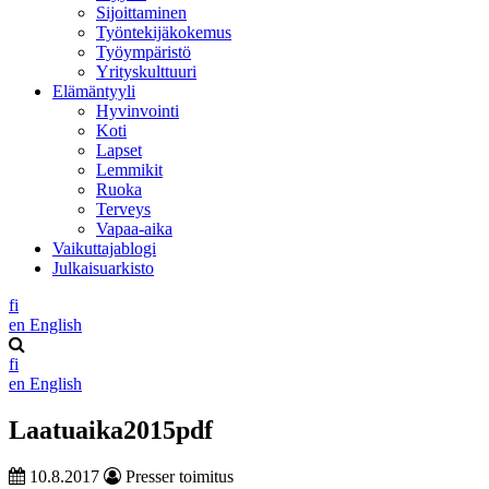
Sijoittaminen
Työntekijäkokemus
Työympäristö
Yrityskulttuuri
Elämäntyyli
Hyvinvointi
Koti
Lapset
Lemmikit
Ruoka
Terveys
Vapaa-aika
Vaikuttajablogi
Julkaisuarkisto
fi
en
English
fi
en
English
Laatuaika2015pdf
10.8.2017
Presser toimitus