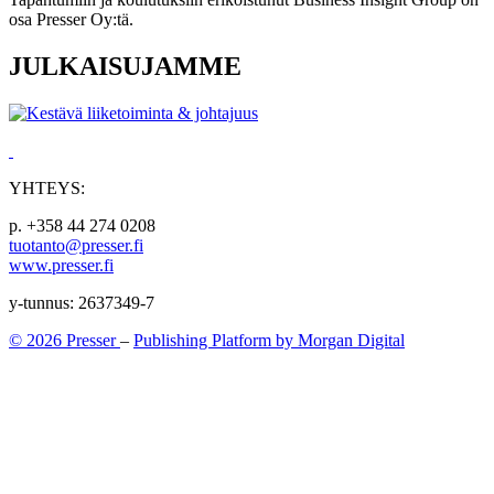
osa Presser Oy:tä.
JULKAISUJAMME
YHTEYS:
p. +358 44 274 0208
tuotanto@presser.fi
www.presser.fi
y-tunnus: 2637349-7
© 2026 Presser
–
Publishing Platform by Morgan Digital