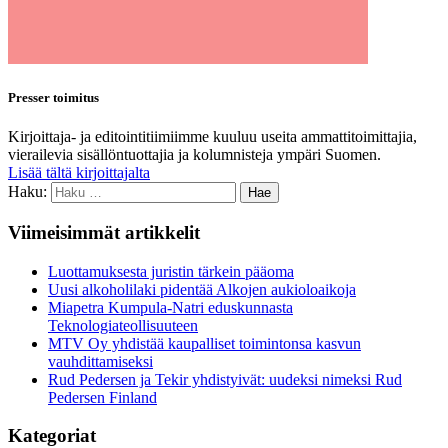
Presser toimitus
Kirjoittaja- ja editointitiimiimme kuuluu useita ammattitoimittajia,
vierailevia sisällöntuottajia ja kolumnisteja ympäri Suomen.
Lisää tältä kirjoittajalta
Haku:
Viimeisimmät artikkelit
Luottamuksesta juristin tärkein pääoma
Uusi alkoholilaki pidentää Alkojen aukioloaikoja
Miapetra Kumpula-Natri eduskunnasta
Teknologiateollisuuteen
MTV Oy yhdistää kaupalliset toimintonsa kasvun
vauhdittamiseksi
Rud Pedersen ja Tekir yhdistyivät: uudeksi nimeksi Rud
Pedersen Finland
Kategoriat