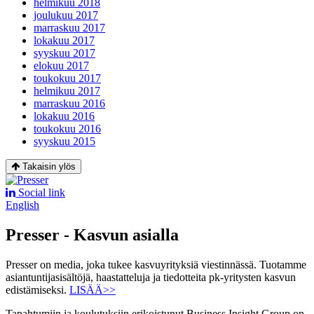
helmikuu 2018
joulukuu 2017
marraskuu 2017
lokakuu 2017
syyskuu 2017
elokuu 2017
toukokuu 2017
helmikuu 2017
marraskuu 2016
lokakuu 2016
toukokuu 2016
syyskuu 2015
Takaisin ylös
Social link
English
Presser - Kasvun asialla
Presser on media, joka tukee kasvuyrityksiä viestinnässä. Tuotamme
asiantuntijasisältöjä, haastatteluja ja tiedotteita pk-yritysten kasvun
edistämiseksi.
LISÄÄ>>
Tapahtumiin ja koulutuksiin erikoistunut Business Insight Group on