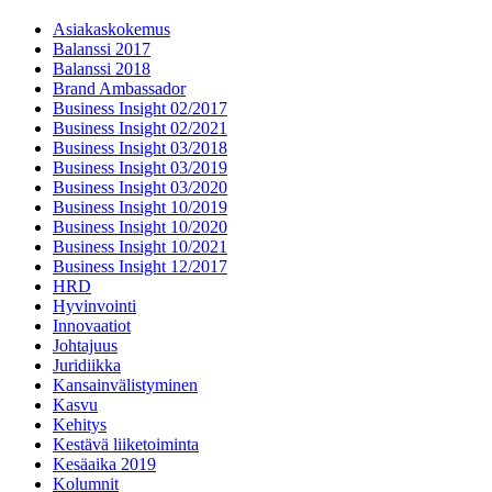
Asiakaskokemus
Balanssi 2017
Balanssi 2018
Brand Ambassador
Business Insight 02/2017
Business Insight 02/2021
Business Insight 03/2018
Business Insight 03/2019
Business Insight 03/2020
Business Insight 10/2019
Business Insight 10/2020
Business Insight 10/2021
Business Insight 12/2017
HRD
Hyvinvointi
Innovaatiot
Johtajuus
Juridiikka
Kansainvälistyminen
Kasvu
Kehitys
Kestävä liiketoiminta
Kesäaika 2019
Kolumnit