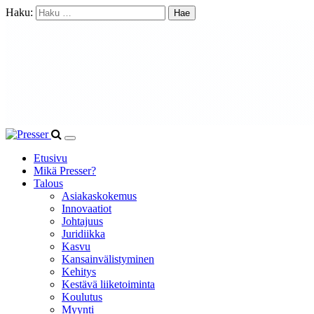
Haku:
Etusivu
Mikä Presser?
Talous
Asiakaskokemus
Innovaatiot
Johtajuus
Juridiikka
Kasvu
Kansainvälistyminen
Kehitys
Kestävä liiketoiminta
Koulutus
Myynti