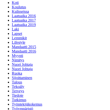
Koti
Koulutus
Kulisseissa
Laatuaika 2016
Laatuaika 2017
Laatuaika 2019
Laki
Lapset
Lemmikit
Lifestyle
Mandaatti 2015
Mandaatti 2016
Myynti
Nimitys
Nuori Johtaja
Nuori Johtaja
Ruoka
Sijoittaminen
Talous
Tekoäly
Terveys
Tiedote
Tutkimus
Työntekijäkokemus
Työympäristö